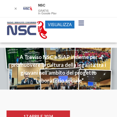
NSC
✕
GRATIS
In Google Play
VISUALIZZA
A Treviso NSC e SIAP insieme per
promuovere la cultura della legalità tra i
giovani nell’ambito del progetto
“Laboratorio sociale”
17 APRILE 2024