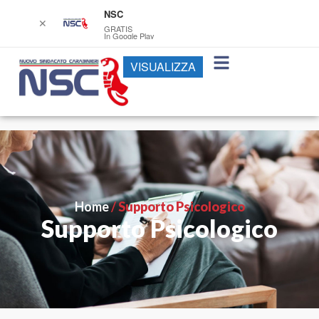
NSC
✕
GRATIS
In Google Play
VISUALIZZA
Home
/
Supporto Psicologico
Supporto Psicologico