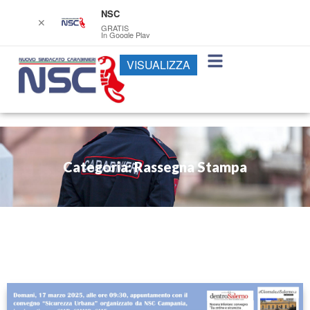
NSC
✕
GRATIS
In Google Play
VISUALIZZA
Categoria: Rassegna Stampa