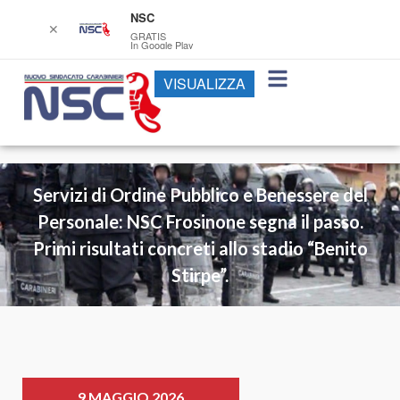
NSC
✕
GRATIS
In Google Play
VISUALIZZA
Servizi di Ordine Pubblico e Benessere del
Personale: NSC Frosinone segna il passo.
Primi risultati concreti allo stadio “Benito
Stirpe”.
9 MAGGIO 2026