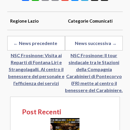
Link
Regione
Lazio
Categorie
Comunicati
← News precedente
News successiva →
NSC Frosinone: Visita ai
NSC Frosinone: Il tour
Reparti di Fontana Liri e
sindacale tra le Stazioni
Strangolagalli. Al centro il
della Compagnia
benessere del personale e
Carabinieri di Pontecorvo
l’efficienza dei servizi
(FR) mette al centro il
benessere del Carabiniere.
Post Recenti