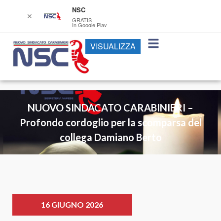
NSC
✕
GRATIS
In Google Play
VISUALIZZA
NUOVO SINDACATO CARABINIERI –
Profondo cordoglio per la scomparsa del
collega Damiano Berto
16 GIUGNO 2026