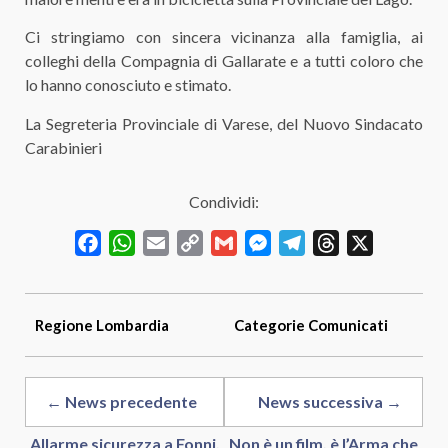
Ci stringiamo con sincera vicinanza alla famiglia, ai
colleghi della Compagnia di Gallarate e a tutti coloro che
lo hanno conosciuto e stimato.
La Segreteria Provinciale di Varese, del Nuovo Sindacato
Carabinieri
Condividi:
Facebook
WhatsApp
Email
Copy
Gmail
Messenger
Telegram
Threads
X
Link
Regione
Lombardia
Categorie
Comunicati
← News precedente
News successiva →
Allarme sicurezza a Fonni.
Non è un film, è l’Arma che