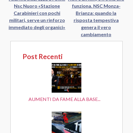
Nsc Nuoro «Stazione
funziona. NSC Monza-
Carabinieri con pochi
Brianza: quando la
militari, serve un rinforzo
risposta tempestiva
immediato degli organici»
genera il vero
cambiamento
Post Recenti
AUMENTI DA FAME ALLA BASE...