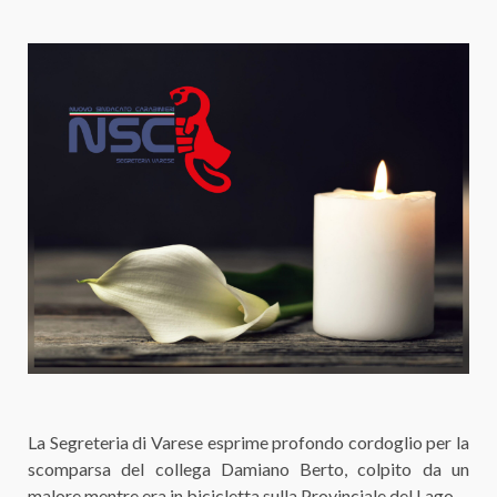
La Segreteria di Varese esprime profondo cordoglio per la
scomparsa del collega Damiano Berto, colpito da un
malore mentre era in bicicletta sulla Provinciale del Lago.