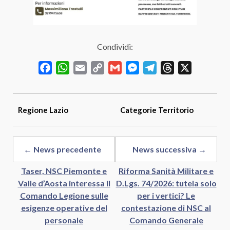
Condividi:
Facebook
WhatsApp
Email
Copy
Gmail
Messenger
Telegram
Threads
X
Link
Regione
Lazio
Categorie
Territorio
← News precedente
News successiva →
Taser, NSC Piemonte e
Riforma Sanità Militare e
Valle d’Aosta interessa il
D.Lgs. 74/2026: tutela solo
Comando Legione sulle
per i vertici? Le
esigenze operative del
contestazione di NSC al
personale
Comando Generale