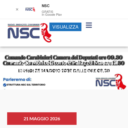
NSC
✕
GRATIS
In Google Play
VISUALIZZA
Palazzo Montecitorio e Palazzo Madama:
NSC Roma in visita a nelle alte sedi
istituzionali
21 MAGGIO 2026