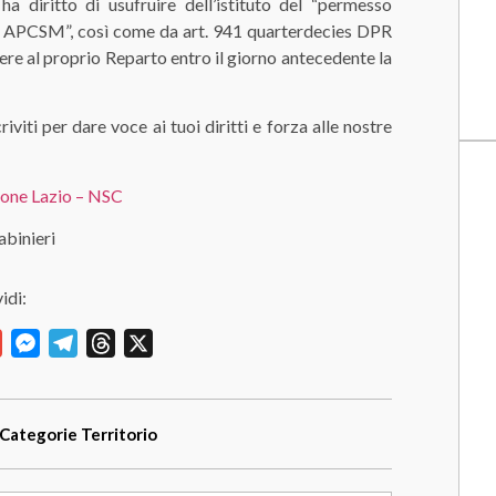
ha diritto di usufruire dell’istituto del “permesso
lle APCSM”, così come da art. 941 quarterdecies DPR
re al proprio Reparto entro il giorno antecedente la
viti per dare voce ai tuoi diritti e forza alle nostre
one Lazio – NSC
abinieri
idi:
y
Gmail
Messenger
Telegram
Threads
X
Categorie
Territorio