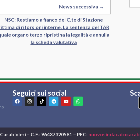
News successiva →
NSC: Restiamo a fianco del C.te di Stazione
vittima di ritorsioni interne. La sentenza del TAR
quale organo terzo ripristina la legalità e annulla
la scheda valutativa
Seguici sui social
Sca
rno
arabinieri – C.F.: 96437320581 – PEC:
nuovosindacatocarabi