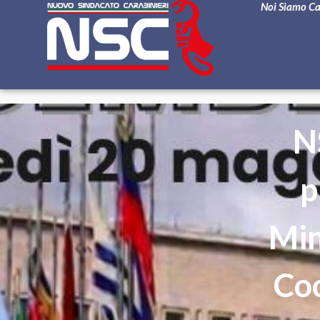
Noi Siamo C
N
p
Min
Coo