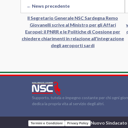
← News precedente
Il Segretario Generale NSC Sardegna Remo
Giovanelli scrive al Ministro per gli Affari
Europei: il PNRR e le Politiche di Coesione per
chiedere chiarimenti in relazione all’integrazione
degli aeroporti sardi
Supporto, tutela e impegno costante per chi ogni gio
dedica la propria vita al servizio degli altri.
Nuovo Sindacato C
Termini e Condizioni
Privacy Policy