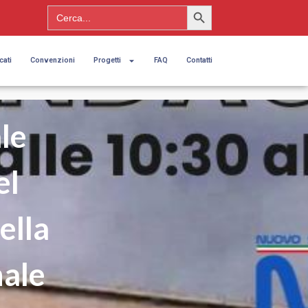
Search Button
Search
for:
cati
Convenzioni
Progetti
FAQ
Contatti
le
el
ella
nale