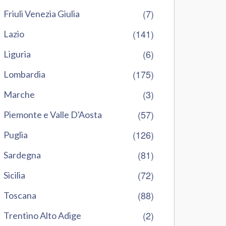
(7)
Friuli Venezia Giulia
(141)
Lazio
(6)
Liguria
(175)
Lombardia
(3)
Marche
(57)
Piemonte e Valle D'Aosta
(126)
Puglia
(81)
Sardegna
(72)
Sicilia
(88)
Toscana
(2)
Trentino Alto Adige