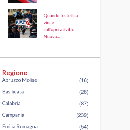
Quando l’estetica
vince
sull’operatività.
Nuovo...
Regione
(16)
Abruzzo Molise
(28)
Basilicata
(87)
Calabria
(239)
Campania
(54)
Emilia Romagna