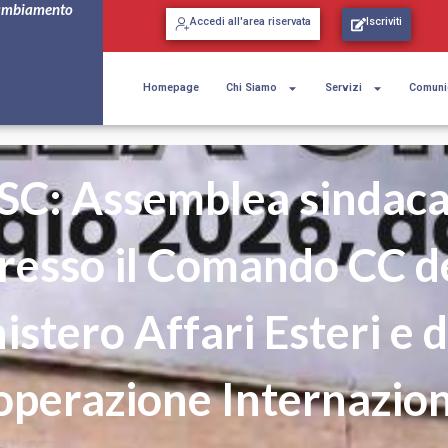
ambiamento
Accedi all'area riservata
Iscriviti
Homepage
Chi Siamo
Servizi
Comuni
SC: Assemblea sindaca
resso il Comando CC d
istero Affari Esteri e d
perazione Internazio