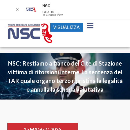
NSC
✕
GRATIS
In Google Play
VISUALIZZA
NSC: Restiamo a fianco del C.te di Stazione
vittima di ritorsioni interne. La sentenza del
TAR quale organo terzo ripristina la legalità
e annulla la scheda valutativa
15 MAGGIO 2026