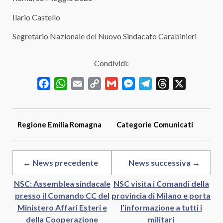
Ilario Castello
Segretario Nazionale del Nuovo Sindacato Carabinieri
Condividi:
Facebook
WhatsApp
Email
Copy
Gmail
Messenger
Telegram
Threads
X
Link
Regione
Emilia Romagna
Categorie
Comunicati
← News precedente
News successiva →
NSC: Assemblea sindacale
NSC visita i Comandi della
presso il Comando CC del
provincia di Milano e porta
Ministero Affari Esteri e
l’informazione a tutti i
della Cooperazione
militari