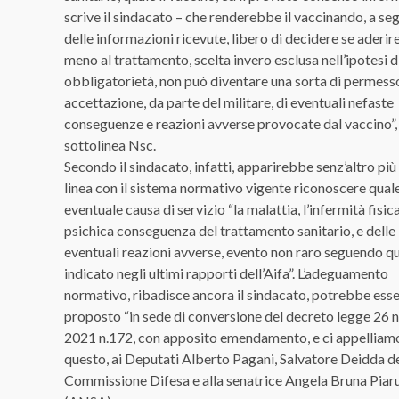
scrive il sindacato – che renderebbe il vaccinando, a se
delle informazioni ricevute, libero di decidere se aderir
meno al trattamento, scelta invero esclusa nell’ipotesi d
obbligatorietà, non può diventare una sorta di permess
accettazione, da parte del militare, di eventuali nefaste
conseguenze e reazioni avverse provocate dal vaccino”,
sottolinea Nsc.
Secondo il sindacato, infatti, apparirebbe senz’altro più 
linea con il sistema normativo vigente riconoscere qual
eventuale causa di servizio “la malattia, l’infermità fisic
psichica conseguenza del trattamento sanitario, e delle
eventuali reazioni avverse, evento non raro seguendo q
indicato negli ultimi rapporti dell’Aifa”. L’adeguamento
normativo, ribadisce ancora il sindacato, potrebbe ess
proposto “in sede di conversione del decreto legge 26
2021 n.172, con apposito emendamento, e ci appelliamo
questo, ai Deputati Alberto Pagani, Salvatore Deidda de
Commissione Difesa e alla senatrice Angela Bruna Piarul