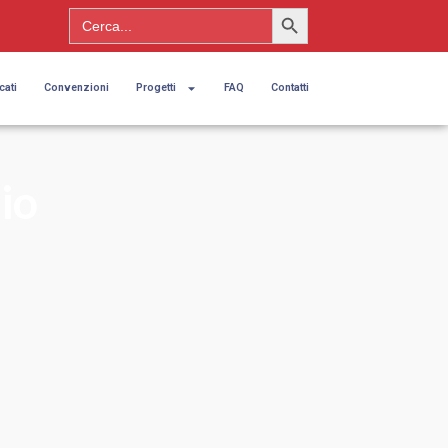
Search Button
Search
for:
cati
Convenzioni
Progetti
FAQ
Contatti
rio