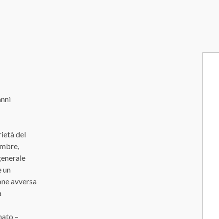
anni
ietà del
embre,
generale
e un
one avversa
a
mato –