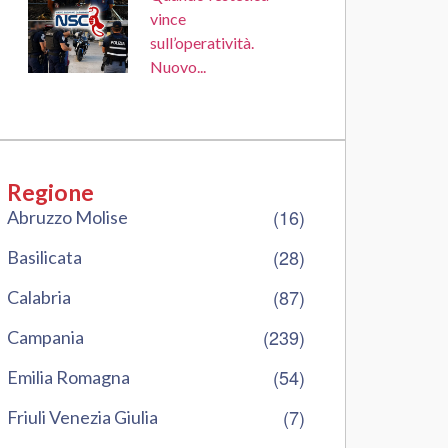
vince
sull’operatività.
Nuovo...
Regione
(16)
Abruzzo Molise
(28)
Basilicata
(87)
Calabria
(239)
Campania
(54)
Emilia Romagna
(7)
Friuli Venezia Giulia