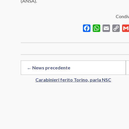
(ANSA).
Condiv
Facebook
WhatsApp
Email
Cop
Link
← News precedente
Carabinieri ferito Torino, parla NSC