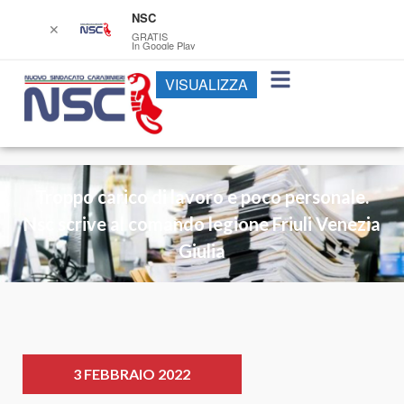
NSC
✕
GRATIS
In Google Play
VISUALIZZA
Troppo carico di lavoro e poco personale.
Nsc scrive al comando legione Friuli Venezia
Giulia
3 FEBBRAIO 2022