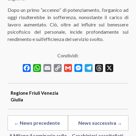
Dopo un primo “accenno” di potenziamento, l’organico ad
oggi risulterebbe in sofferenza, nonostante il carico di
lavoro aumentato. Ciò, oltre ad influire sul benessere
psicofisico del personale, incide profondamente sul
rendimento e sull’efficienza del servizio svolto.
Condividi:
Facebook
WhatsApp
Email
Copy
Gmail
Messenger
Telegram
Threads
X
Link
Regione
Friuli Venezia
Giulia
← News precedente
News successiva →
A Milano il seminario sulle
Carabinieri accoltellati,