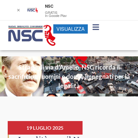
NSC
✕
GRATIS
In Google Play
VISUALIZZA
Strage di via d’Amelio. NSC ricorda il
sacrificio di uomini e donne impegnati per la
legalità
19 LUGLIO 2025