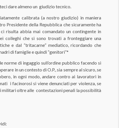
iateci dare almeno un giudizio tecnico.
iatamente calibrata (a nostro giudizio) in maniera
tro Presidente della Repubblica che sicuramente ha
n ci risulta abbia mai comandato un contingente in
i colleghi che si sono trovati a fronteggiare una
iche e dal “tritacarne” mediatico, ricordando che
adri di famiglie e quindi “genitori”*
 norme di ingaggio sull’ordine pubblico facendo sì
operare in un contesto di O.P., sia sempre al sicuro, se
ero, in ogni modo, andare contro ai lavoratori in
ati i facinorosi si viene denunciati per violenza, se
militari oltre alle contestazioni penali la possibilità
idi: