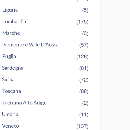
(5)
Liguria
(175)
Lombardia
(3)
Marche
(57)
Piemonte e Valle D'Aosta
(126)
Puglia
(81)
Sardegna
(72)
Sicilia
(88)
Toscana
(2)
Trentino Alto Adige
(11)
Umbria
(137)
Veneto