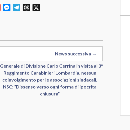
y
Gmail
Messenger
Telegram
Threads
X
News successiva →
l Generale di Divisione Carlo Cerrina in visita al 3°
Reggimento Carabinieri Lombardia, nessun
coinvolgimento per le associazioni sindacali.
NSC: “Dissenso verso ogni forma di ipocrita
chiusura”