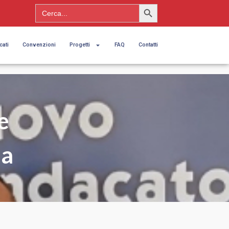
Search Button
Search
for:
cati
Convenzioni
Progetti
FAQ
Contatti
e
na