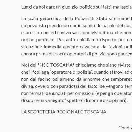
Lungi da noi dare un giudizio politico sui fatti, ma lasc
La scala gerarchica della Polizia di Stato si è immed
colpevolista prendendo come spunto le parole del nos
espresso concetti universali condivisibili ma che no
ordine pubblico. Pertanto chiediamo rispetto per que
situazione immediatamente cavalcata da fazioni polit
ancora prima di essere operatori di polizia, sono padri/m
Noi del *NSC TOSCANA* chiediamo che siano riviste le
che il *collega “operatore di polizia”, quando si trovi ad 
non dai facinorosi almeno dalle norme che sembrerebb
divisa, ovvero con paradossi del tipo: “se vengono ferm
non fermati denunciati per omissioni (e per gli operatori 
di subire un variegato” spettro” di norme disciplinari) .
LA SEGRETERIA REGIONALE TOSCANA
Condiv