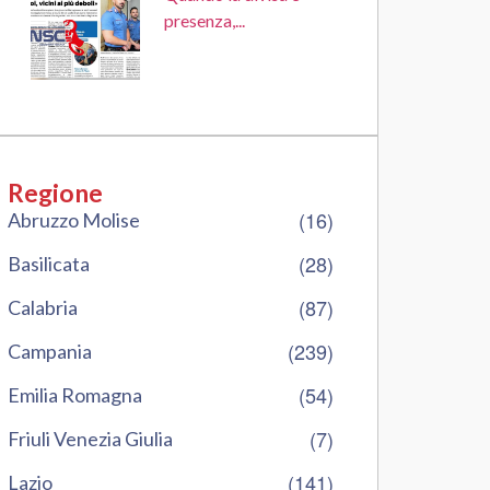
presenza,...
Regione
(16)
Abruzzo Molise
(28)
Basilicata
(87)
Calabria
(239)
Campania
(54)
Emilia Romagna
(7)
Friuli Venezia Giulia
(141)
Lazio