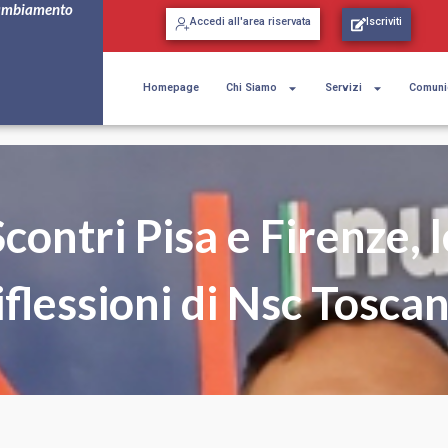
ambiamento
Accedi all'area riservata
Iscriviti
Homepage
Chi Siamo
Servizi
Comuni
Scontri Pisa e Firenze, l
iflessioni di Nsc Tosca