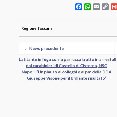
Facebook
WhatsApp
Email
Cop
Link
Regione
Toscana
← News precedente
Latitante in fuga con la parrucca tratto in arresto
I
dai carabinieri di Castello di Cisterna, NSC
Napoli: “Un plauso ai colleghi e al pm della DDA
Giuseppe Visone per il brillante risultato”