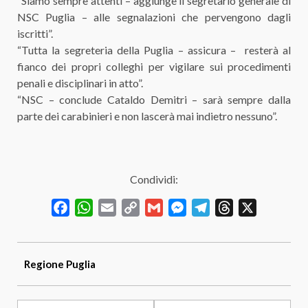
“Siamo sempre attenti – aggiunge il segretario generale di
NSC Puglia – alle segnalazioni che pervengono dagli
iscritti”.
“Tutta la segreteria della Puglia – assicura – resterà al
fianco dei propri colleghi per vigilare sui procedimenti
penali e disciplinari in atto”.
“NSC – conclude Cataldo Demitri – sarà sempre dalla
parte dei carabinieri e non lascerà mai indietro nessuno”.
Condividi:
Facebook
WhatsApp
Email
Copy
Gmail
Messenger
Telegram
Threads
X
Link
Regione
Puglia