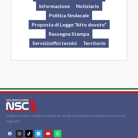
Informazione
Notiziario
Politica Sindacale
Proposta di Legge "Atto dovuto"
Rassegna Stampa
Servizi/uffici tecnici
Territorio
Supporto, tutela e impegno costante per chi ogni giorno dedica la propria vita al servizio
degli altri.