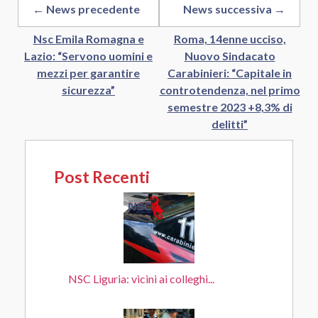
← News precedente
News successiva →
Nsc Emila Romagna e
Roma, 14enne ucciso,
Lazio: “Servono uomini e
Nuovo Sindacato
mezzi per garantire
Carabinieri: “Capitale in
sicurezza”
controtendenza, nel primo
semestre 2023 +8,3% di
delitti”
Post Recenti
NSC Liguria: vicini ai colleghi...