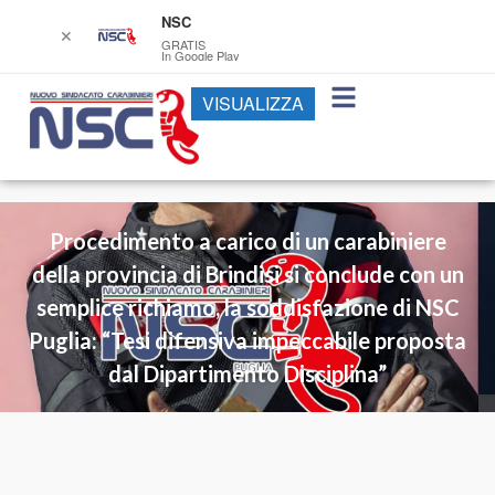
NSC
✕
GRATIS
In Google Play
VISUALIZZA
Procedimento a carico di un carabiniere
della provincia di Brindisi si conclude con un
semplice richiamo, la soddisfazione di NSC
Puglia: “Tesi difensiva impeccabile proposta
dal Dipartimento Disciplina”