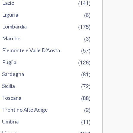
(141)
Lazio
(6)
Liguria
(175)
Lombardia
(3)
Marche
(57)
Piemonte e Valle D'Aosta
(126)
Puglia
(81)
Sardegna
(72)
Sicilia
(88)
Toscana
(2)
Trentino Alto Adige
(11)
Umbria