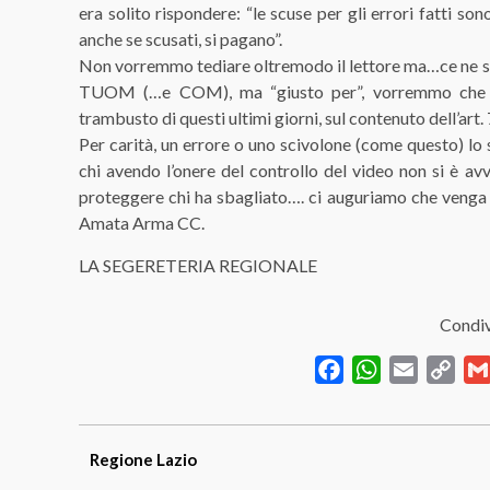
era solito rispondere: “le scuse per gli errori fatti so
anche se scusati, si pagano”.
Non vorremmo tediare oltremodo il lettore ma…ce ne sa
TUOM (…e COM), ma “giusto per”, vorremmo che qual
trambusto di questi ultimi giorni, sul contenuto dell’art.
Per carità, un errore o uno scivolone (come questo) lo 
chi avendo l’onere del controllo del video non si è avve
proteggere chi ha sbagliato…. ci auguriamo che venga est
Amata Arma CC.
LA SEGERETERIA REGIONALE
Condiv
Facebook
WhatsApp
Email
Cop
Link
Regione
Lazio