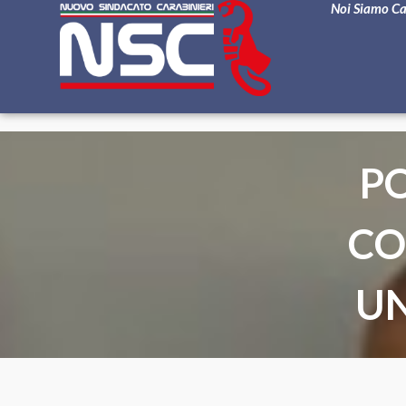
Noi Siamo C
P
CO
UN