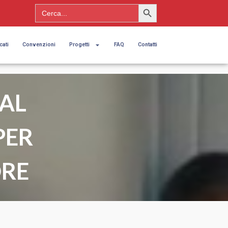
Search Button
Search
for:
cati
Convenzioni
Progetti
FAQ
Contatti
AL
PER
ORE