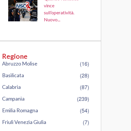
vince
sull’operatività.
Nuovo...
Regione
(16)
Abruzzo Molise
(28)
Basilicata
(87)
Calabria
(239)
Campania
(54)
Emilia Romagna
(7)
Friuli Venezia Giulia