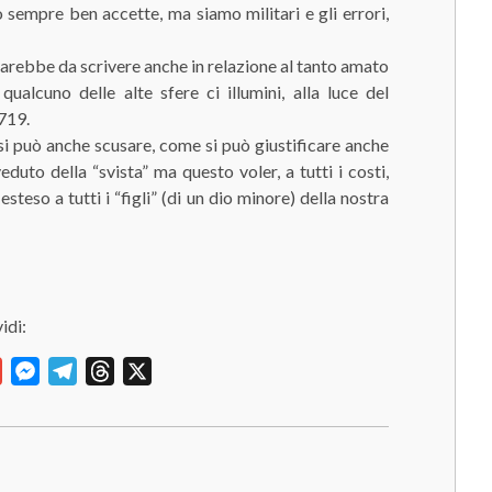
no sempre ben accette, ma siamo militari e gli errori,
rebbe da scrivere anche in relazione al tanto amato
cuno delle alte sfere ci illumini, alla luce del
 719.
si può anche scusare, come si può giustificare anche
duto della “svista” ma questo voler, a tutti i costi,
eso a tutti i “figli” (di un dio minore) della nostra
idi:
y
Gmail
Messenger
Telegram
Threads
X