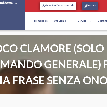
ambiamento
Accedi all'area riservata
Iscriviti
Homepage
Chi Siamo
Servizi
Comuni
OCO CLAMORE (SOLO 
MANDO GENERALE) 
A FRASE SENZA ON