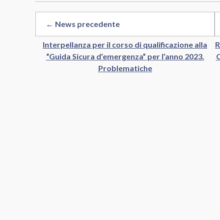
← News precedente
Interpellanza per il corso di qualificazione alla
R
“Guida Sicura d’emergenza” per l’anno 2023.
Problematiche