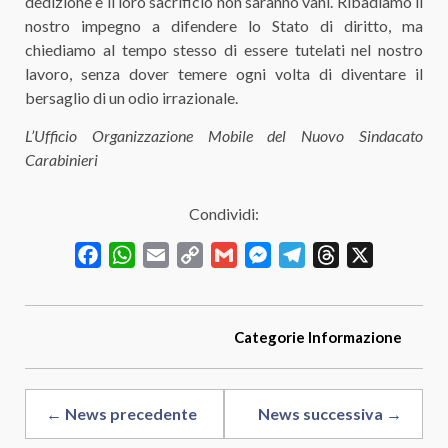
dedizione e il loro sacrificio non saranno vani. Ribadiamo il
nostro impegno a difendere lo Stato di diritto, ma
chiediamo al tempo stesso di essere tutelati nel nostro
lavoro, senza dover temere ogni volta di diventare il
bersaglio di un odio irrazionale.
L’Ufficio Organizzazione Mobile del Nuovo Sindacato
Carabinieri
Condividi:
Facebook
WhatsApp
Email
Copy
Gmail
Messenger
Telegram
Threads
X
Link
Categorie
Informazione
← News precedente
News successiva →