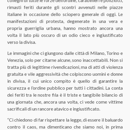
colleghi di tutte le forze dell’ordine, carabinieri e poliziotti,
rimasti feriti durante gli scontri avvenuti nelle piazze
italiane in occasione dello sciopero generale di oggi. Le
manifestazioni di protesta, degenerate in una vera e
propria guerriglia urbana, hanno mostrato ancora una
volta il lato più oscuro di un odio cieco e ingiustificato
verso la divisa.
Le immagini che ci giungono dalle città di Milano, Torino e
Venezia, solo per citarne alcune, sono inaccettabili. Non si
tratta più di legittime rivendicazioni, ma di atti di violenza
gratuita e vile aggressività che colpiscono uomini e donne
in divisa, il cui unico compito è quello di garantire la
sicurezza e l’ordine pubblico per tutti i cittadini. La conta
dei feriti tra le nostre fila è il triste e tangibile bilancio di
una giornata che, ancora una volta, ci vede come vittime
sacrificali di un rancore atavico e ingiustificato.
“Ci chiedono di far rispettare la legge, di essere il baluardo
contro il caos, ma dimenticano che siamo noi, in prima