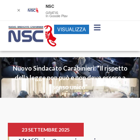
NSC
✕
GRATIS
In Google Play
VISUALIZZA
Nuovo Sindacato Carabinieri: “Il rispetto
della legge non può e non deve essere a
senso unico”
23 SETTEMBRE 2025