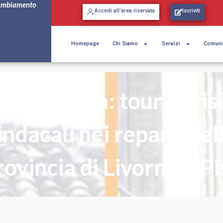
ambiamento
Accedi all'area riservata
Iscriviti
Homepage
Chi Siamo
Servizi
Comuni
C Toscana: tour di vis
indacali nei reparti del
rovincia di Livorno e Pi