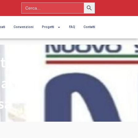
Search Button
Search
for:
cati
Convenzioni
Progetti
FAQ
Contatti
ite
la
sa