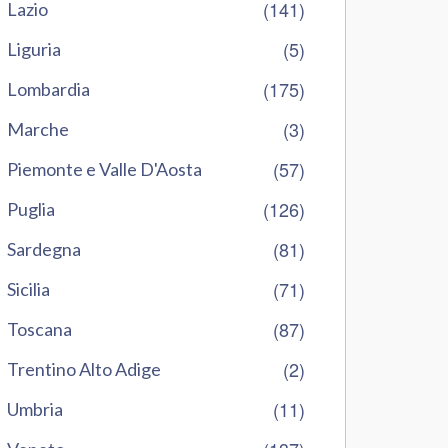
(141)
Lazio
(5)
Liguria
(175)
Lombardia
(3)
Marche
(57)
Piemonte e Valle D'Aosta
(126)
Puglia
(81)
Sardegna
(71)
Sicilia
(87)
Toscana
(2)
Trentino Alto Adige
(11)
Umbria