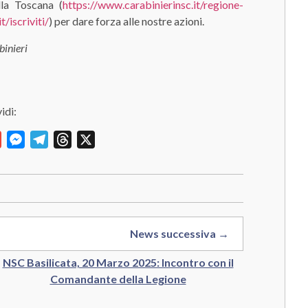
lla Toscana (
https://www.carabinierinsc.it/regione-
/iscriviti/
) per dare forza alle nostre azioni.
binieri
idi:
y
Gmail
Messenger
Telegram
Threads
X
News successiva →
NSC Basilicata, 20 Marzo 2025: Incontro con il
Comandante della Legione