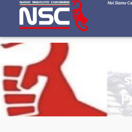
Noi Siamo C
NS
s
P