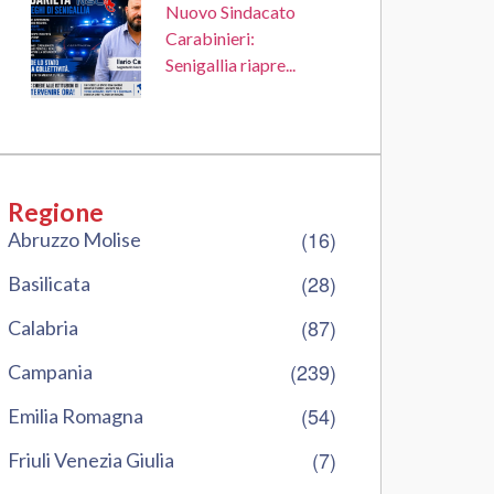
Nuovo Sindacato
Carabinieri:
Senigallia riapre...
Regione
(16)
Abruzzo Molise
(28)
Basilicata
(87)
Calabria
(239)
Campania
(54)
Emilia Romagna
(7)
Friuli Venezia Giulia