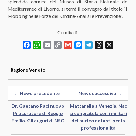
splendida cornice del Museo di Storia Naturale del
Mediterraneo di Livorno, si terrà il convegno dal titolo “Il
Mobbing nelle Forze dell’Ordine-Analisi e Prevenzione”.
Condividi:
Facebook
WhatsApp
Email
Copy
Gmail
Messenger
Telegram
Threads
X
Link
Regione
Veneto
← News precedente
News successiva →
Dr. Gaetano Paci nuovo
Mattarella a Venezia. Nsc
Procuratore di Reggio
si congratula con i militari
Emilia. Gli auguri di NSC
del nucleo natanti per la
professionalità