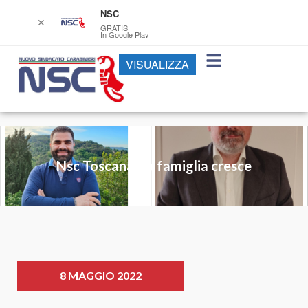
NSC
✕
GRATIS
In Google Play
VISUALIZZA
Nsc Toscana. La famiglia cresce
8 MAGGIO 2022