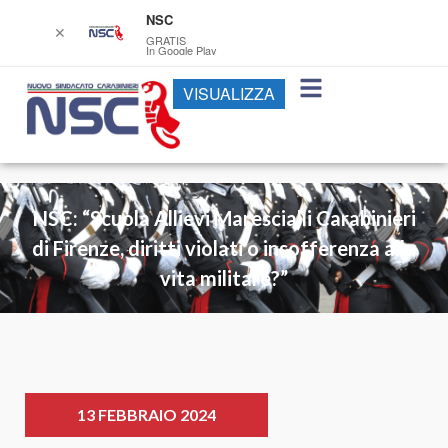
NSC
✕
GRATIS
In Google Play
VISUALIZZA
NSC: “Scuola Allievi Marescialli Carabinieri
di Firenze, diritti violati o insofferenza alla
vita militare?”
13 FEBBRAIO 2024