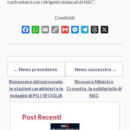
confrontarsi con i dirigenti sindacali di NSC”.
Condividi:
Facebook
WhatsApp
Email
Copy
Gmail
Messenger
Telegram
Threads
X
Link
← News precedente
News successiva →
Benessere del personale:
Ricovero Ministro
le stazioni carabinieri e le
Crosetto, la solidarietà di
indagini di PG | SFOGLIA
NSC
Post Recenti