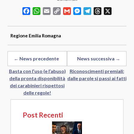
Facebook
WhatsApp
Email
Copy
Gmail
Messenger
Telegram
Threads
X
Link
Regione
Emilia Romagna
← News precedente
News successiva →
Basta con l’uso (e l’abuso)
Riconoscimenti premiali:
della pronta disponibilità
dalle parole si passi ai fatti
dei carabinieri rispettosi
delle regole!
Post Recenti