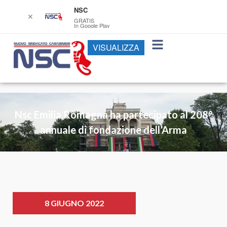
NSC
✕
GRATIS
In Google Play
VISUALIZZA
Nsc Emilia Romagna ha partecipato al 208°
annuale di fondazione dell’Arma
8 GIUGNO 2022