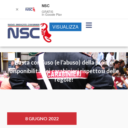
NSC
✕
GRATIS
In Google Play
VISUALIZZA
Basta con l’uso (e l’abuso) della pronta
disponibilità dei carabinieri rispettosi delle
regole!
8 GIUGNO 2022