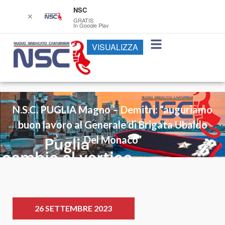
NSC
✕
GRATIS
In Google Play
VISUALIZZA
N.S.C. PUGLIA Magno – Demitri: “auguriamo
buon lavoro al Generale di Brigata Ubaldo
Del Monaco”
26 SETTEMBRE 2023