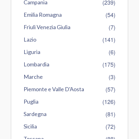
(239)
Campania
(54)
Emilia Romagna
(7)
Friuli Venezia Giulia
(141)
Lazio
(6)
Liguria
(175)
Lombardia
(3)
Marche
(57)
Piemonte e Valle D'Aosta
(126)
Puglia
(81)
Sardegna
(72)
Sicilia
(88)
Toscana