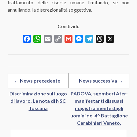
trattamento delle risorse umane limitando, se non
annullando, la discrezionalità soggettiva.
Condividi:
Facebook
WhatsApp
Email
Copy
Gmail
Messenger
Telegram
Threads
X
Link
← News precedente
News successiva →
Discriminazione sul luogo
PADOVA, sgomberi Ater:
di lavoro. La nota di NSC
manifestanti dissuasi
Toscana
magistralmente dagli
uomini del 4^ Battaglione
Carabinieri Veneto.