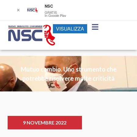
NSC
✕
GRATIS
In Google Play
VISUALIZZA
Mutuo cambio. Uno strumento che
potrebbe risolvere molte criticità
9 NOVEMBRE 2022