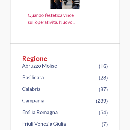
Quando l’estetica vince
sull’operatività. Nuovo...
Regione
(16)
Abruzzo Molise
(28)
Basilicata
(87)
Calabria
(239)
Campania
(54)
Emilia Romagna
(7)
Friuli Venezia Giulia