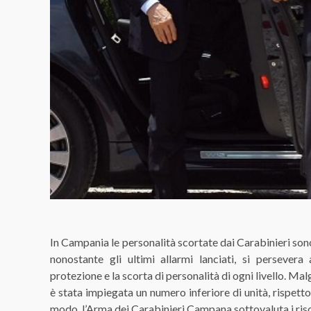
In Campania le personalità scortate dai Carabinieri sono
nonostante gli ultimi allarmi lanciati, si persever
protezione e la scorta di personalità di ogni livello. Ma
è stata impiegata un numero inferiore di unità, rispetto 
modo, l’Arma dei Carabinieri Campana sottovaluta i rischi