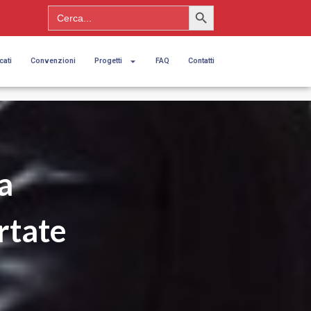
Search Button
Search
for:
cati
Convenzioni
Progetti
FAQ
Contatti
a
rtate