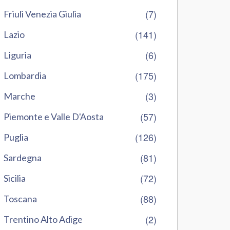
(7)
Friuli Venezia Giulia
(141)
Lazio
(6)
Liguria
(175)
Lombardia
(3)
Marche
(57)
Piemonte e Valle D'Aosta
(126)
Puglia
(81)
Sardegna
(72)
Sicilia
(88)
Toscana
(2)
Trentino Alto Adige