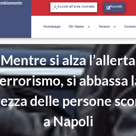
ambiamento
Accedi all'area riservata
Iscriviti
Homepage
Chi Siamo
Servizi
Comuni
Mentre si alza l’allerta
terrorismo, si abbassa l
rezza delle persone sco
a Napoli