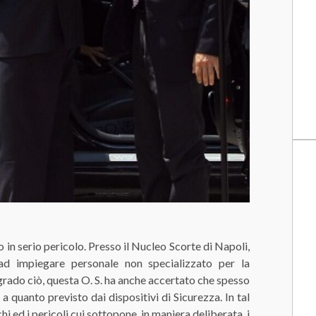
 in serio pericolo. Presso il Nucleo Scorte di Napoli,
a ad impiegare personale non specializzato per la
lgrado ciò, questa O. S. ha anche accertato che spesso
a quanto previsto dai dispositivi di Sicurezza. In tal
 ed i pericoli cui sottopone, in maniera deliberata, i