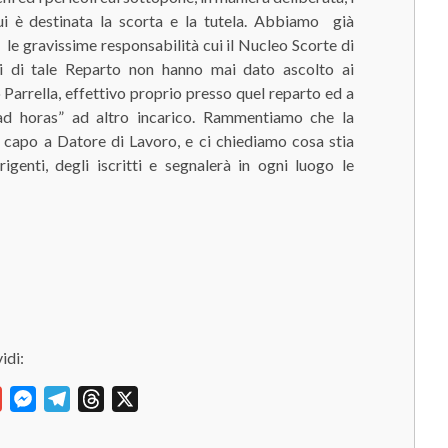
cui è destinata la scorta e la tutela. Abbiamo già
 le gravissime responsabilità cui il Nucleo Scorte di
li di tale Reparto non hanno mai dato ascolto ai
Parrella, effettivo proprio presso quel reparto ed a
 “ad horas” ad altro incarico. Rammentiamo che la
in capo a Datore di Lavoro, e ci chiediamo cosa stia
enti, degli iscritti e segnalerà in ogni luogo le
idi:
y
Gmail
Messenger
Telegram
Threads
X