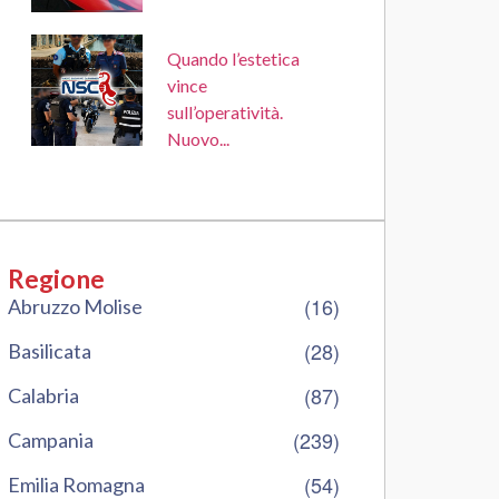
Quando l’estetica
vince
sull’operatività.
Nuovo...
Regione
(16)
Abruzzo Molise
(28)
Basilicata
(87)
Calabria
(239)
Campania
(54)
Emilia Romagna