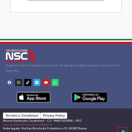
Supporto, tutela e impegno costante per chi ogni giorno dedica la propria vita al servizio
degli altri.
Termini e Condizioni
Privacy Policy
Nuovo Sindacato Carabinieri – C.F.: 96437320581 – PEC:
nuovosindacatocarabinieri@pec.it
Sede legale: Via San Nicola da Tolentino n.15, 00187 Roma