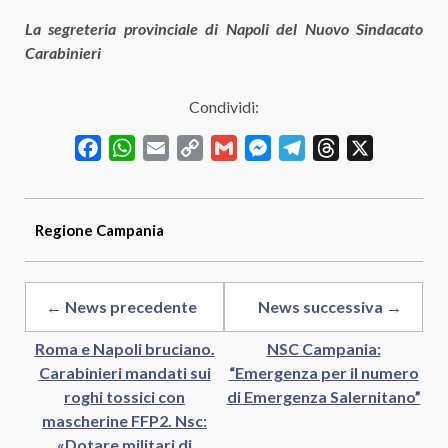
La segreteria provinciale di Napoli del Nuovo Sindacato
Carabinieri
Condividi:
Facebook
WhatsApp
Email
Copy
Gmail
Messenger
Telegram
Threads
X
Link
Regione
Campania
← News precedente
News successiva →
Roma e Napoli bruciano.
NSC Campania:
Carabinieri mandati sui
“Emergenza per il numero
roghi tossici con
di Emergenza Salernitano”
mascherine FFP2. Nsc:
«Dotare militari di