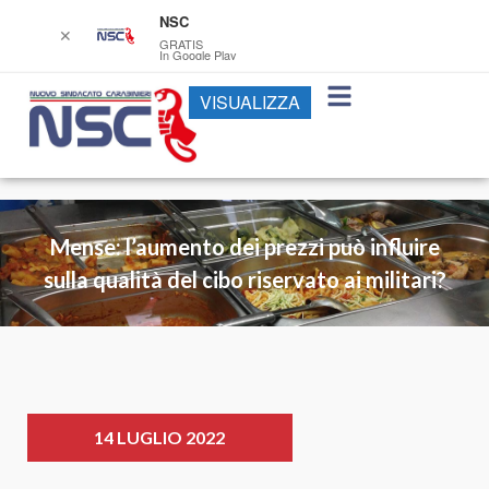
NSC
✕
GRATIS
In Google Play
VISUALIZZA
Mense: l’aumento dei prezzi può influire
sulla qualità del cibo riservato ai militari?
14 LUGLIO 2022