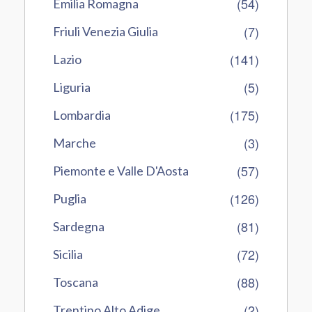
(54)
Emilia Romagna
(7)
Friuli Venezia Giulia
(141)
Lazio
(5)
Liguria
(175)
Lombardia
(3)
Marche
(57)
Piemonte e Valle D'Aosta
(126)
Puglia
(81)
Sardegna
(72)
Sicilia
(88)
Toscana
(2)
Trentino Alto Adige