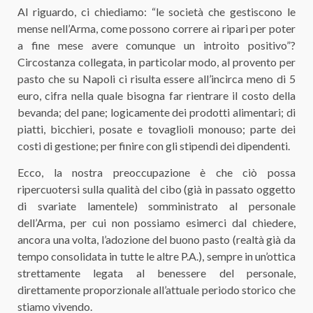
Al riguardo, ci chiediamo: “le società che gestiscono le
mense nell’Arma, come possono correre ai ripari per poter
a fine mese avere comunque un introito positivo”?
Circostanza collegata, in particolar modo, al provento per
pasto che su Napoli ci risulta essere all’incirca meno di 5
euro, cifra nella quale bisogna far rientrare il costo della
bevanda; del pane; logicamente dei prodotti alimentari; di
piatti, bicchieri, posate e tovaglioli monouso; parte dei
costi di gestione; per finire con gli stipendi dei dipendenti.
Ecco, la nostra preoccupazione è che ciò possa
ripercuotersi sulla qualità del cibo (già in passato oggetto
di svariate lamentele) somministrato al personale
dell’Arma, per cui non possiamo esimerci dal chiedere,
ancora una volta, l’adozione del buono pasto (realtà già da
tempo consolidata in tutte le altre P.A.), sempre in un’ottica
strettamente legata al benessere del personale,
direttamente proporzionale all’attuale periodo storico che
stiamo vivendo.