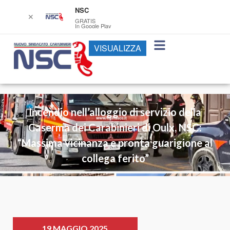
NSC
✕
GRATIS
In Google Play
VISUALIZZA
Incendio nell’alloggio di servizio della
Caserma dei Carabinieri di Oulx, NSC:
“Massima vicinanza e pronta guarigione al
collega ferito”
19 MAGGIO 2025