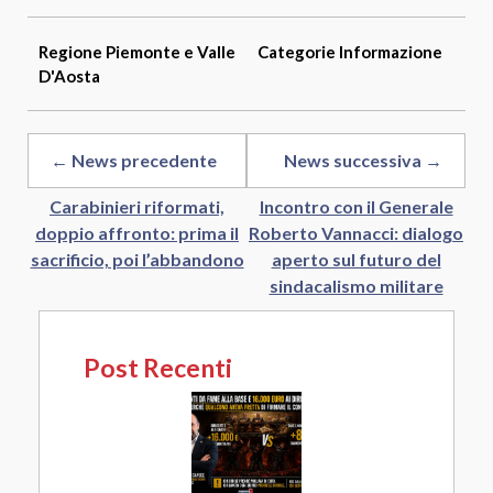
Regione
Piemonte e Valle
Categorie
Informazione
D'Aosta
← News precedente
News successiva →
Carabinieri riformati,
Incontro con il Generale
doppio affronto: prima il
Roberto Vannacci: dialogo
sacrificio, poi l’abbandono
aperto sul futuro del
sindacalismo militare
Post Recenti