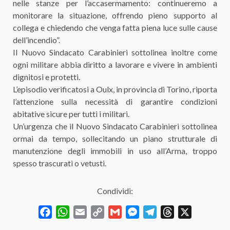
nelle stanze per l’accasermamento: continueremo a
monitorare la situazione, offrendo pieno supporto al
collega e chiedendo che venga fatta piena luce sulle cause
dell’incendio”.
Il Nuovo Sindacato Carabinieri sottolinea inoltre come
ogni militare abbia diritto a lavorare e vivere in ambienti
dignitosi e protetti.
L’episodio verificatosi a Oulx, in provincia di Torino, riporta
l’attenzione sulla necessità di garantire condizioni
abitative sicure per tutti i militari.
Un’urgenza che il Nuovo Sindacato Carabinieri sottolinea
ormai da tempo, sollecitando un piano strutturale di
manutenzione degli immobili in uso all’Arma, troppo
spesso trascurati o vetusti.
Condividi:
Facebook
WhatsApp
Email
Copy
Gmail
Messenger
Telegram
Threads
X
Link