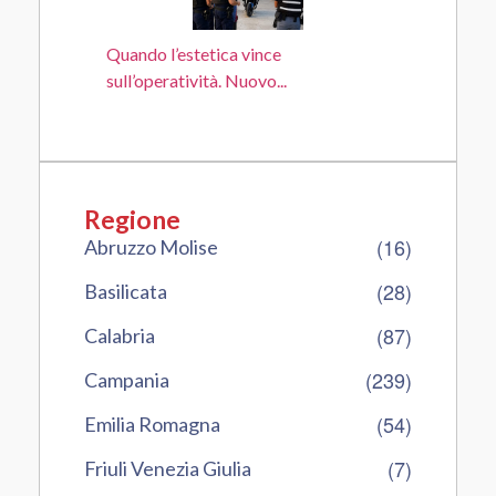
Quando l’estetica vince
sull’operatività. Nuovo...
Regione
(16)
Abruzzo Molise
(28)
Basilicata
(87)
Calabria
(239)
Campania
(54)
Emilia Romagna
(7)
Friuli Venezia Giulia