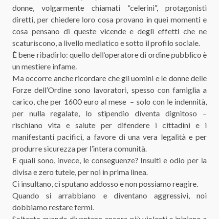
donne, volgarmente chiamati “celerini”, protagonisti
diretti, per chiedere loro cosa provano in quei momenti e
cosa pensano di queste vicende e degli effetti che ne
scaturiscono, a livello mediatico e sotto il profilo sociale.
È bene ribadirlo: quello dell’operatore di ordine pubblico è
un mestiere infame.
Ma occorre anche ricordare che gli uomini e le donne delle
Forze dell’Ordine sono lavoratori, spesso con famiglia a
carico, che per 1600 euro al mese – solo con le indennità,
per nulla regalate, lo stipendio diventa dignitoso –
rischiano vita e salute per difendere i cittadini e i
manifestanti pacifici, a favore di una vera legalità e per
produrre sicurezza per l’intera comunità.
E quali sono, invece, le conseguenze? Insulti e odio per la
divisa e zero tutele, per noi in prima linea.
Ci insultano, ci sputano addosso e non possiamo reagire.
Quando si arrabbiano e diventano aggressivi, noi
dobbiamo restare fermi.
Soltanto quando diventano ancora più violenti e iniziano a