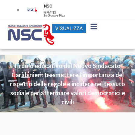
NSC
✕
GRATIS
In Google Play
VISUALIZZA
Il ruolo educativo del Nuovo Sindacato
Carabinieri: trasmettere l’importanza del
rispetto delle regole e incidere nel tessuto
sociale per affermare valori democratici e
civili