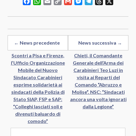
Facebook
WhatsApp
Email
Copy
Gmail
Messenger
Telegram
Threads
X
Link
← News precedente
News successiva →
Scontri a Pisa e Firenze,
Chieti, il Comandante
l’Ufficio Organizzazione
Generale dell’Arma dei
Mobile del Nuovo
Carabinieri Teo Luzi in
Sindacato Carabinieri
visita ai Reparti del
esprime solidarietà ai
Comando “Abruzzo e
sindacati della Polizia di
Molise”. NSC: “Sindacati
Stato SIAP, FSP e SAP:
ancora una volta ignorati
“Colleghi lasciati soli e
dalla Legione”
divenuti baluardo di
comodo”