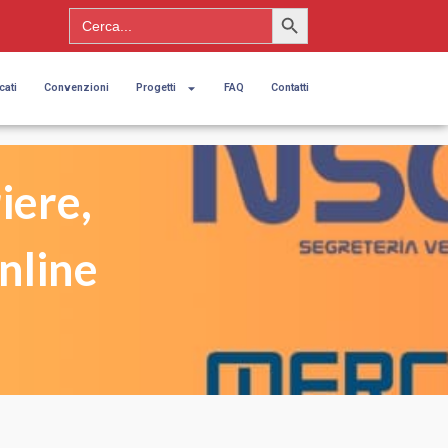
Search Button
Search
for:
cati
Convenzioni
Progetti
FAQ
Contatti
iere,
nline