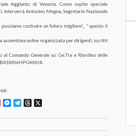
ciale Aggiunto di Venezia. Come ospite speciale
ici, interverrà Antonino Megna, Segretario Nazionale
e possiamo costruire un futuro migliore!_ ” questo il
assemblea online organizzata per dirigenti, iscritti
o al Comando Generale su: Ge.Tra e Riordino delle
le/jcB418Kt6HPGKtKr8.
idi:
y
Gmail
Messenger
Telegram
Threads
X