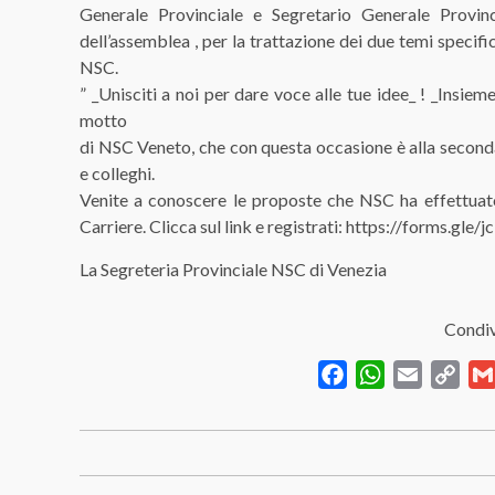
Generale Provinciale e Segretario Generale Provin
dell’assemblea , per la trattazione dei due temi specif
NSC.
” _Unisciti a noi per dare voce alle tue idee_ ! _Insiem
motto
di NSC Veneto, che con questa occasione è alla seconda 
e colleghi.
Venite a conoscere le proposte che NSC ha effettuat
Carriere. Clicca sul link e registrati: https://forms.g
La Segreteria Provinciale NSC di Venezia
Condiv
Facebook
WhatsApp
Email
Cop
Link