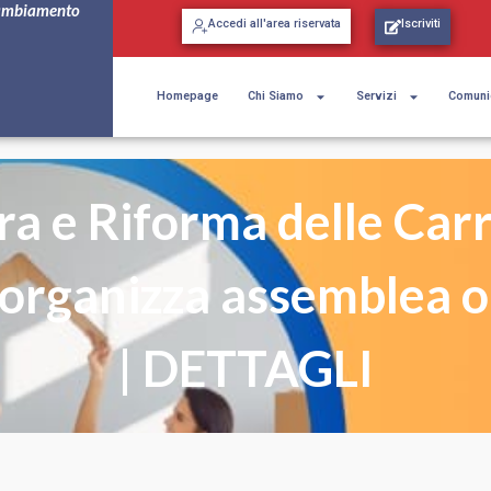
ambiamento
Accedi all'area riservata
Iscriviti
Homepage
Chi Siamo
Servizi
Comuni
ra e Riforma delle Carr
organizza assemblea o
| DETTAGLI