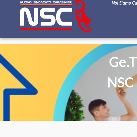
Noi Siamo C
Ge.T
NSC 