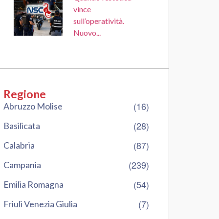
vince
sull’operatività.
Nuovo...
Regione
(16)
Abruzzo Molise
(28)
Basilicata
(87)
Calabria
(239)
Campania
(54)
Emilia Romagna
(7)
Friuli Venezia Giulia