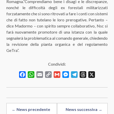
Romagna.”Comprendiamo bene i disagi e le discrepanze,
nonché le difficoltà degli ex forestali militarizzati
forzatamente che si sono ritrovati a fare i conti con sistemi
che di fatto non tutelano le loro prerogative. Pertanto –
dice Madormo – con spirito sempre collaborativo, Nsc si
farà nuovamente promotore di una istanza con la quale
segnalerà la problematica al comando generale, chiedendo
la revisione della pianta organica e del regolamento
GeTra”.
Condividi:
Facebook
WhatsApp
Email
Copy
Gmail
Messenger
Telegram
Threads
X
Link
← News precedente
News successiva →