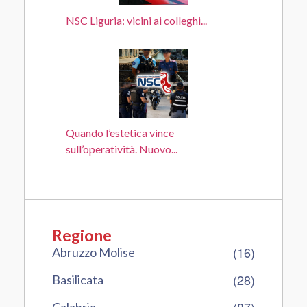
NSC Liguria: vicini ai colleghi...
Quando l’estetica vince
sull’operatività. Nuovo...
Regione
(16)
Abruzzo Molise
(28)
Basilicata