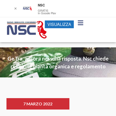
NSC
✕
GRATIS
In Google Play
VISUALIZZA
Ge.Tra, ancora nessuna risposta. Nsc chiede
revisione pianta organica e regolamento
7 MARZO 2022