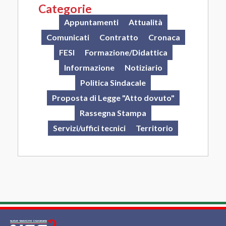
Categorie
Appuntamenti
Attualità
Comunicati
Contratto
Cronaca
FESI
Formazione/Didattica
Informazione
Notiziario
Politica Sindacale
Proposta di Legge "Atto dovuto"
Rassegna Stampa
Servizi/uffici tecnici
Territorio