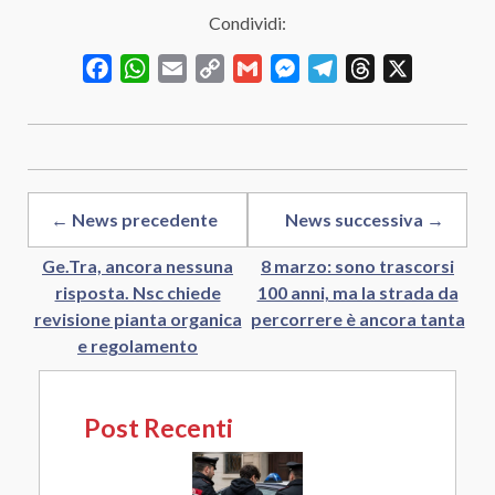
Condividi:
Facebook
WhatsApp
Email
Copy
Gmail
Messenger
Telegram
Threads
X
Link
← News precedente
News successiva →
Ge.Tra, ancora nessuna
8 marzo: sono trascorsi
risposta. Nsc chiede
100 anni, ma la strada da
revisione pianta organica
percorrere è ancora tanta
e regolamento
Post Recenti