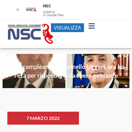
NSC
✕
GRATIS
In Google Play
VISUALIZZA
Buon compleanno Colonnello Uggeri, ora ha
l’età per risponderci da libero pensante
7 MARZO 2022