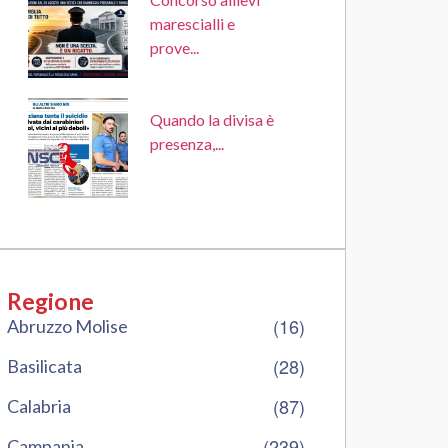
marescialli e
prove...
Quando la divisa è
presenza,...
Regione
(16)
Abruzzo Molise
(28)
Basilicata
(87)
Calabria
(239)
Campania