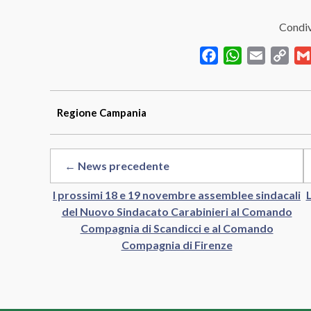
Condiv
Facebook
WhatsApp
Email
Cop
Link
Regione
Campania
← News precedente
I prossimi 18 e 19 novembre assemblee sindacali
del Nuovo Sindacato Carabinieri al Comando
Compagnia di Scandicci e al Comando
Compagnia di Firenze