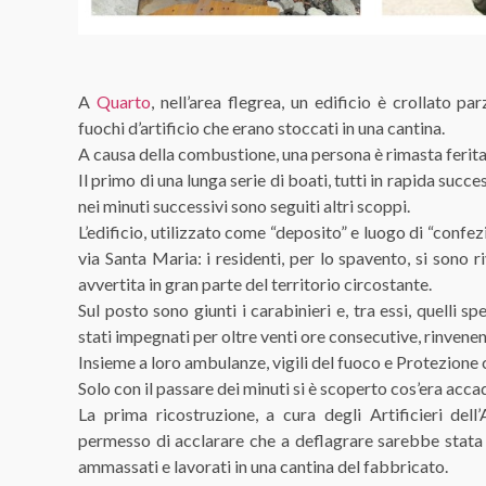
A
Quarto
, nell’area flegrea, un edificio è crollato 
fuochi d’artificio che erano stoccati in una cantina.
A causa della combustione, una persona è rimasta ferita e
Il primo di una lunga serie di boati, tutti in rapida succ
nei minuti successivi sono seguiti altri scoppi.
L’edificio, utilizzato come “deposito” e luogo di “confezi
via Santa Maria: i residenti, per lo spavento, si sono 
avvertita in gran parte del territorio circostante.
Sul posto sono giunti i carabinieri e, tra essi, quelli s
stati impegnati per oltre venti ore consecutive, rinvene
Insieme a loro ambulanze, vigili del fuoco e Protezione c
Solo con il passare dei minuti si è scoperto cos’era acca
La prima ricostruzione, a cura degli Artificieri del
permesso di acclarare che a deflagrare sarebbe stata 
ammassati e lavorati in una cantina del fabbricato.