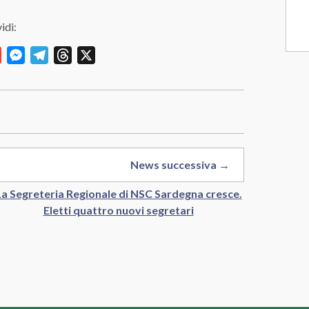
idi:
y
Gmail
Messenger
Telegram
Threads
X
News successiva →
La Segreteria Regionale di NSC Sardegna cresce.
Eletti quattro nuovi segretari