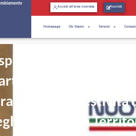
ambiamento
Accedi all'area riservata
Iscriviti
Homepage
Chi Siamo
Servizi
Comuni
splosione in un edificio
rto. NSC Napoli: “Gr
raggio e tempestività 
eghi della Linea Territo