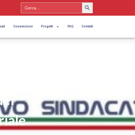
Search Button
Search
for:
cati
Convenzioni
Progetti
FAQ
Contatti
 a
ande
dei
riale