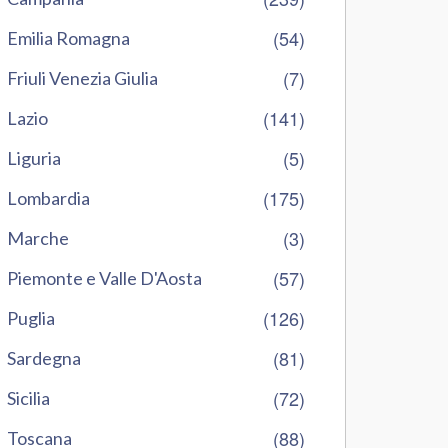
(54)
Emilia Romagna
(7)
Friuli Venezia Giulia
(141)
Lazio
(5)
Liguria
(175)
Lombardia
(3)
Marche
(57)
Piemonte e Valle D'Aosta
(126)
Puglia
(81)
Sardegna
(72)
Sicilia
(88)
Toscana