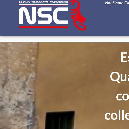
Noi Siamo C
E
Qua
co
coll