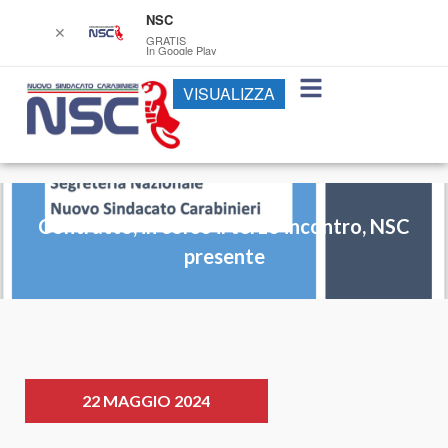
NSC
✕
GRATIS
In Google Play
VISUALIZZA
Contratto, in corso il terzo incontro, NSC
presente
22 MAGGIO 2024