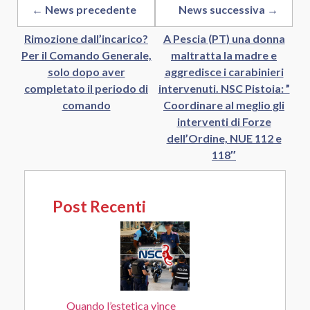
← News precedente
News successiva →
Rimozione dall’incarico?
A Pescia (PT) una donna
Per il Comando Generale,
maltratta la madre e
solo dopo aver
aggredisce i carabinieri
completato il periodo di
intervenuti. NSC Pistoia: ”
comando
Coordinare al meglio gli
interventi di Forze
dell’Ordine, NUE 112 e
118″
Post Recenti
Quando l’estetica vince