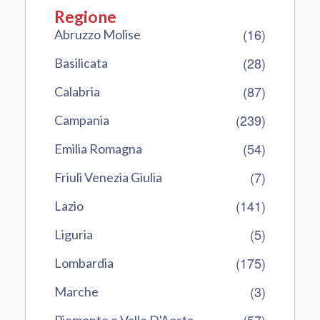
Regione
(16)
Abruzzo Molise
(28)
Basilicata
(87)
Calabria
(239)
Campania
(54)
Emilia Romagna
(7)
Friuli Venezia Giulia
(141)
Lazio
(5)
Liguria
(175)
Lombardia
(3)
Marche
(57)
Piemonte e Valle D'Aosta