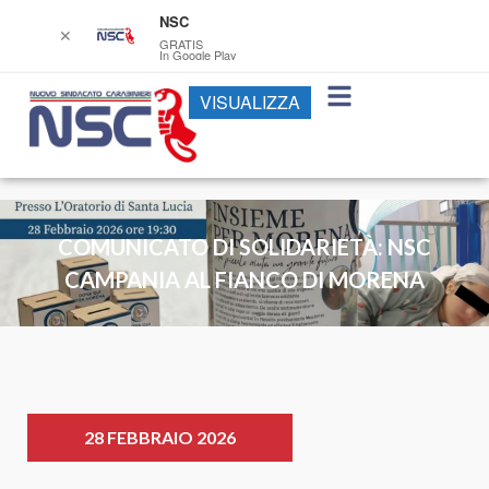
NSC
✕
GRATIS
In Google Play
VISUALIZZA
COMUNICATO DI SOLIDARIETÀ: NSC
CAMPANIA AL FIANCO DI MORENA
28 FEBBRAIO 2026