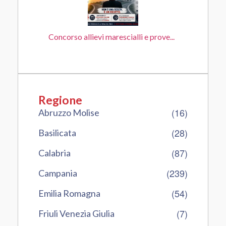
Concorso allievi marescialli e prove...
Regione
(16)
Abruzzo Molise
(28)
Basilicata
(87)
Calabria
(239)
Campania
(54)
Emilia Romagna
(7)
Friuli Venezia Giulia