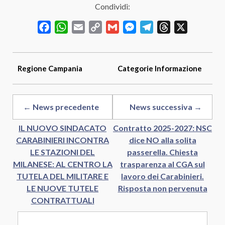
Condividi:
Facebook
WhatsApp
Email
Copy
Gmail
Messenger
Telegram
Threads
X
Link
Regione
Campania
Categorie
Informazione
← News precedente
News successiva →
IL NUOVO SINDACATO
Contratto 2025-2027: NSC
CARABINIERI INCONTRA
dice NO alla solita
LE STAZIONI DEL
passerella. Chiesta
MILANESE: AL CENTRO LA
trasparenza al CGA sul
TUTELA DEL MILITARE E
lavoro dei Carabinieri.
LE NUOVE TUTELE
Risposta non pervenuta
CONTRATTUALI