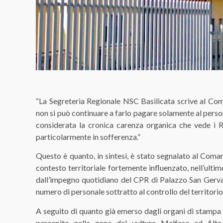
“La Segreteria Regionale NSC Basilicata scrive al Com
non si può continuare a farlo pagare solamente al persona
considerata la cronica carenza organica che vede i 
particolarmente in sofferenza.”
Questo è quanto, in sintesi, è stato segnalato al Coma
contesto territoriale fortemente influenzato, nell’ulti
dall’impegno quotidiano del CPR di Palazzo San Gerva
numero di personale sottratto al controllo del territorio
A seguito di quanto già emerso dagli organi di stampa p
percepito nella zona del vulture Melfese ed Al