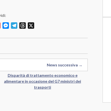
idi:
y
Gmail
Messenger
Telegram
Threads
X
News successiva →
Disparità di trattamento economico e
alimentare in occasione del G7 ministri dei
trasporti