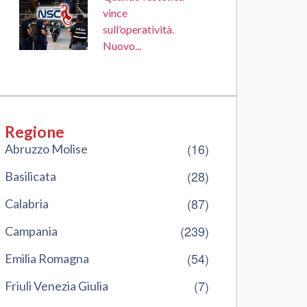
vince
sull’operatività.
Nuovo...
Regione
(16)
Abruzzo Molise
(28)
Basilicata
(87)
Calabria
(239)
Campania
(54)
Emilia Romagna
(7)
Friuli Venezia Giulia