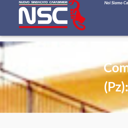
Noi Siamo C
Com
(Pz)