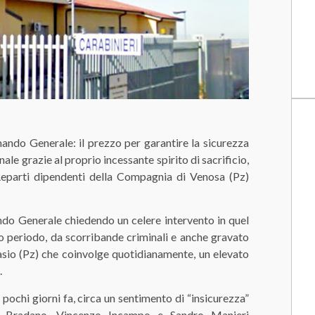
ando Generale: il prezzo per garantire la sicurezza
le grazie al proprio incessante spirito di sacrificio,
Reparti dipendenti della Compagnia di Venosa (Pz)
ndo Generale chiedendo un celere intervento in quel
mo periodo, da scorribande criminali e anche gravato
sio (Pz) che coinvolge quotidianamente, un elevato
.
ochi giorni fa, circa un sentimento di “insicurezza”
to Bradano, Vincenzo Incampo e Sandro Manieri