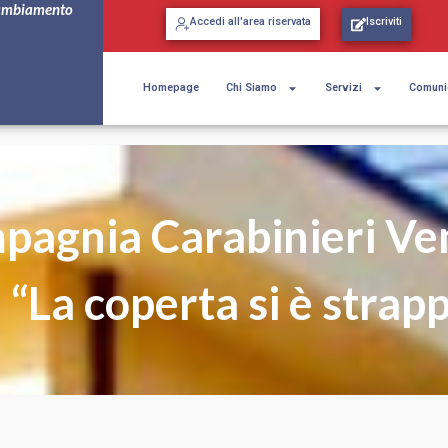
ambiamento
Accedi all'area riservata
Iscriviti
Homepage
Chi Siamo
Servizi
Comuni
pagnia Carabinieri Ve
: “La coperta si è strap