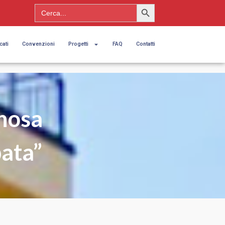
Search Button
Search
for:
cati
Convenzioni
Progetti
FAQ
Contatti
nosa
pata”