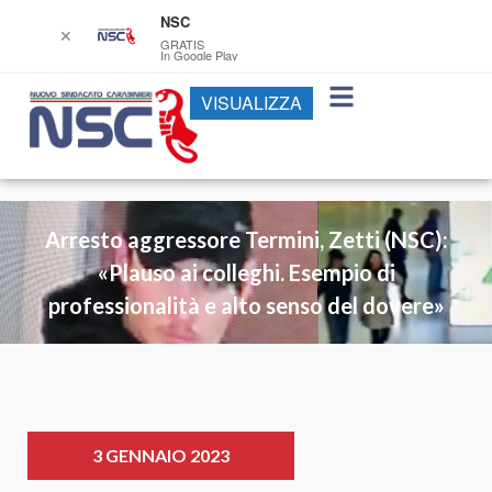
NSC
✕
GRATIS
In Google Play
VISUALIZZA
Arresto aggressore Termini, Zetti (NSC):
«Plauso ai colleghi. Esempio di
professionalità e alto senso del dovere»
3 GENNAIO 2023