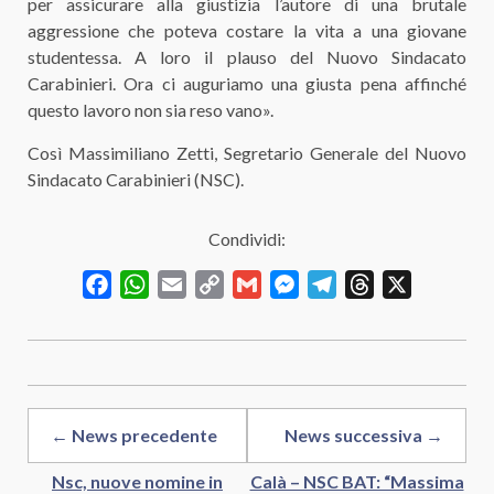
per assicurare alla giustizia l’autore di una brutale
aggressione che poteva costare la vita a una giovane
studentessa. A loro il plauso del Nuovo Sindacato
Carabinieri. Ora ci auguriamo una giusta pena affinché
questo lavoro non sia reso vano».
Così Massimiliano Zetti, Segretario Generale del Nuovo
Sindacato Carabinieri (NSC).
Condividi:
Facebook
WhatsApp
Email
Copy
Gmail
Messenger
Telegram
Threads
X
Link
← News precedente
News successiva →
Nsc, nuove nomine in
Calà – NSC BAT: “Massima