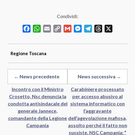
Condividi:
Facebook
WhatsApp
Email
Copy
Gmail
Messenger
Telegram
Threads
X
Link
Regione
Toscana
← News precedente
News successiva →
Incontro con il Ministro
Carabiniere processato
Crosetto, Nsc denuncia la
per accesso abusivo al
condotta antisindacale del
sistema informatico con
generale Jannece,
l’aggravante
comandante della Legione
dell’agevolazione mafiosa,
Campania
assolto perché il fatto non
sussiste. NSC Campania: ”