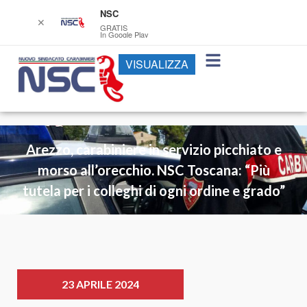
NSC
✕
GRATIS
In Google Play
VISUALIZZA
Arezzo, carabiniere in servizio picchiato e
morso all’orecchio. NSC Toscana: “Più
tutela per i colleghi di ogni ordine e grado”
23 APRILE 2024