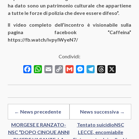
ha dato sono un patrimonio culturale che appartiene
a tutte le forze di polizia che deve essere difeso”.
Il video completo dell’incontro è visionabile sulla
pagina facebook “Caffeina”
https://fb.watch/ivpylWyeN7/
Condividi:
Facebook
WhatsApp
Email
Copy
Gmail
Messenger
Telegram
Threads
X
Link
← News precedente
News successiva →
MORGESE E RANZATO-
Tentato suicidioNSC
NSC “DOPO CINQUE ANNI
LECCE, encomiabile