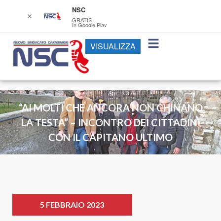
NSC
✕
GRATIS
In Google Play
VISUALIZZA
“AI MOLTI CHE ANCORA NON CHINANO
LA TESTA” – INCONTRO DEI CITTADINI
CON IL CAPITANO ULTIMO
5 FEBBRAIO 2023