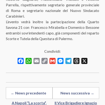
Parrella, rispettivamente segretario generale provinciale
di Roma e segretario nazionale del Nuovo Sindacato
Carabinieri.
L’evento vedrà inoltre la partecipazione della Quarto
Savona 21 con Francesco Mirabella e Domenico Bessone
entrambi sovrintendenti capo, già componenti del reparto
Scorte e Tutela della Questura di Palermo.
Condividi:
Facebook
WhatsApp
Email
Copy
Gmail
Messenger
Telegram
Threads
X
Link
← News precedente
News successiva →
A Napoli “La scorta”,
Il Vice Brigadiere Ignazio