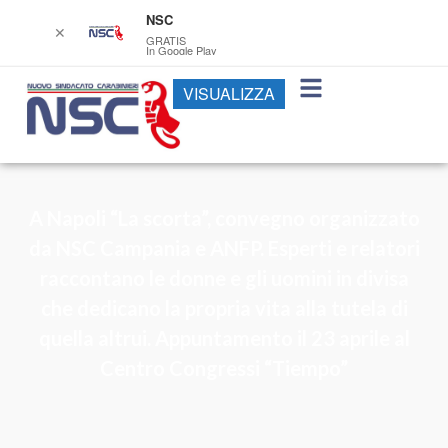
NSC
✕
GRATIS
In Google Play
VISUALIZZA
A Napoli “La scorta”, convegno organizzato
da NSC Campania e ANFP. Esperti e relatori
raccontano le donne e gli uomini in divisa
che dedicano la propria vita alla tutela di
quella altrui. Appuntamento il 23 aprile al
Centro Congressi “Tiempo”