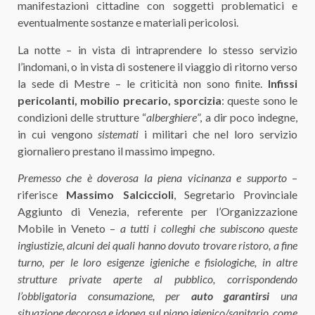
manifestazioni cittadine con soggetti problematici e
eventualmente sostanze e materiali pericolosi.
La notte – in vista di intraprendere lo stesso servizio
l’indomani, o in vista di sostenere il viaggio di ritorno verso
la sede di Mestre – le criticità non sono finite.
Infissi
pericolanti, mobilio precario, sporcizia
: queste sono le
condizioni delle strutture “
alberghiere
”, a dir poco indegne,
in cui vengono
sistemati
i militari che nel loro servizio
giornaliero prestano il massimo impegno.
Premesso che è doverosa la piena vicinanza e supporto
–
riferisce
Massimo Salciccioli
, Segretario Provinciale
Aggiunto di Venezia, referente per l’Organizzazione
Mobile in Veneto –
a tutti i colleghi che subiscono queste
ingiustizie, alcuni dei quali
hanno dovuto trovare ristoro, a fine
turno,
per le loro esigenze igieniche e fisiologiche
, in altre
strutture private aperte al pubblico, corrispondendo
l’obbligatoria consumazione, per
auto garantirsi
una
situazione decorosa e idonea sul piano igienico/sanitario
, come