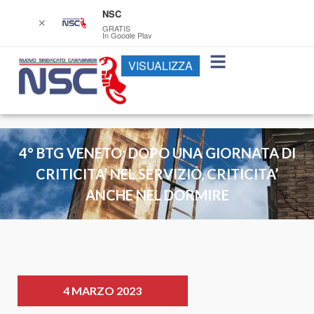
NSC
✕
GRATIS
In Google Play
VISUALIZZA
4° BTG VENETO: DOPO UNA GIORNATA DI
CRITICITA’ NEL SERVIZIO, CRITICITA’
ANCHE NEL DORMIRE
4 MARZO 2023