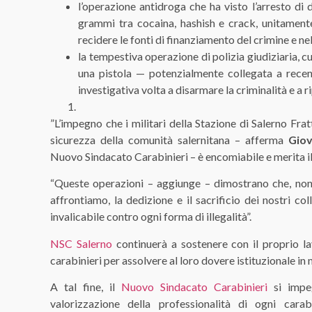
l’operazione antidroga che ha visto l’arresto di d
grammi tra cocaina, hashish e crack, unitamente
recidere le fonti di finanziamento del crimine e ne
la tempestiva operazione di polizia giudiziaria, cu
una pistola — potenzialmente collegata a recenti
investigativa volta a disarmare la criminalità e a ri
​”L’impegno che i militari della Stazione di Salerno Fra
sicurezza della comunità salernitana – afferma
Giov
Nuovo Sindacato Carabinieri – è encomiabile e merita il
“Queste operazioni – aggiunge – dimostrano che, nono
affrontiamo, la dedizione e il sacrificio dei nostri c
invalicabile contro ogni forma di illegalità”.
​NSC Salerno
continuerà a sostenere con il proprio la
carabinieri per assolvere al loro dovere istituzionale in
A tal fine, il
Nuovo Sindacato Carabinieri
si impeg
valorizzazione della professionalità di ogni cara