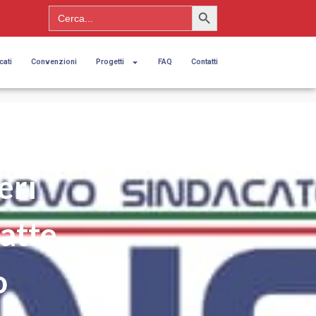
Search Button
Search
for:
cati
Convenzioni
Progetti
FAQ
Contatti
eri
atte,
o