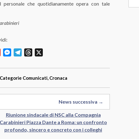
del personale che quotidianamente opera con tale
arabinieri
idi:
y
Gmail
Messenger
Telegram
Threads
X
Categorie
Comunicati
,
Cronaca
News successiva →
Riunione sindacale di NSC alla Compagnia
Carabinieri Piazza Dante a Roma: un confronto
profondo, sincero e concreto con i colleghi