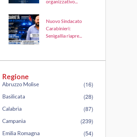
organizzativo...
Nuovo Sindacato
Carabinieri:
Senigallia riapre...
Regione
(16)
Abruzzo Molise
(28)
Basilicata
(87)
Calabria
(239)
Campania
(54)
Emilia Romagna