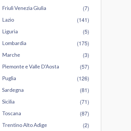
(7)
Friuli Venezia Giulia
(141)
Lazio
(5)
Liguria
(175)
Lombardia
(3)
Marche
(57)
Piemonte e Valle D'Aosta
(126)
Puglia
(81)
Sardegna
(71)
Sicilia
(87)
Toscana
(2)
Trentino Alto Adige