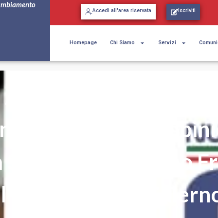
ambiamento
Accedi all'area riservata
Iscriviti
Homepage
Chi Siamo
Servizi
Comuni
Alta professionalità e
negazione dei carabini
a Stazione di Salerno Fr
il plauso di NSC Salern