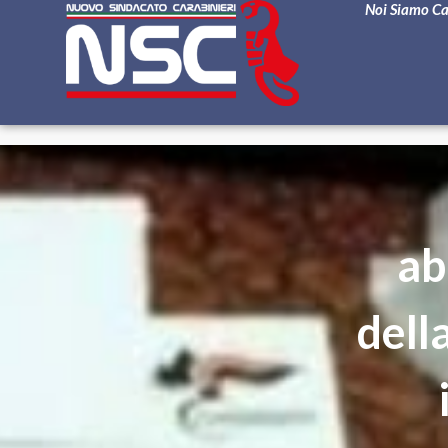
Noi Siamo C
ab
dell