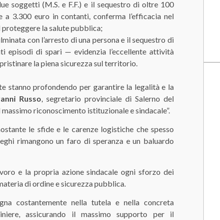
ue soggetti (M.S. e F.F.) e il sequestro di oltre 100
 a 3.300 euro in contanti, conferma l’efficacia nel
l proteggere la salute pubblica;
lminata con l’arresto di una persona e il sequestro di
 episodi di spari — evidenzia l’eccellente attività
pristinare la piena sicurezza sul territorio.
tte stanno profondendo per garantire la legalità e la
anni Russo
, segretario provinciale di Salerno del
 massimo riconoscimento istituzionale e sindacale”.
stante le sfide e le carenze logistiche che spesso
olleghi rimangono un faro di speranza e un baluardo
voro e la propria azione sindacale ogni sforzo dei
 materia di ordine e sicurezza pubblica.
na costantemente nella tutela e nella concreta
biniere, assicurando il massimo supporto per il