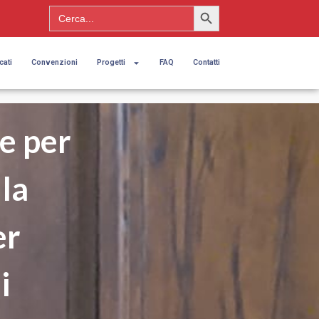
Search Button
Search
for:
cati
Convenzioni
Progetti
FAQ
Contatti
e per
la
er
i