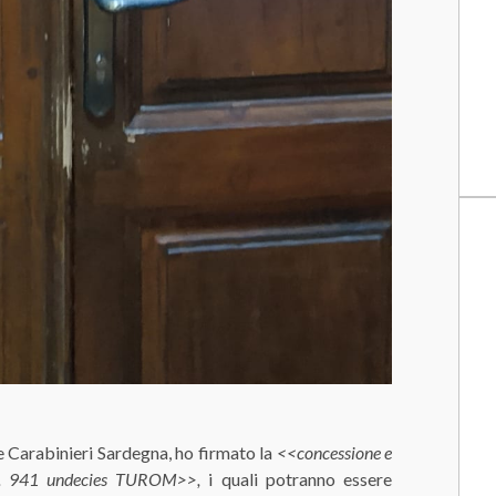
 Carabinieri Sardegna, ho firmato la
<<concessione e
’art. 941 undecies TUROM>>,
i quali potranno essere