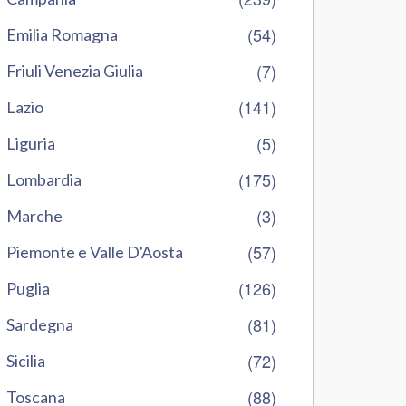
(54)
Emilia Romagna
(7)
Friuli Venezia Giulia
(141)
Lazio
(5)
Liguria
(175)
Lombardia
(3)
Marche
(57)
Piemonte e Valle D'Aosta
(126)
Puglia
(81)
Sardegna
(72)
Sicilia
(88)
Toscana