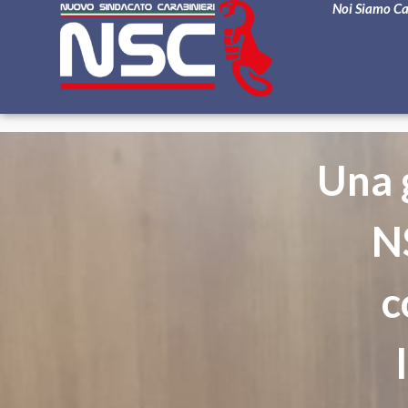
Noi Siamo C
Una 
N
c