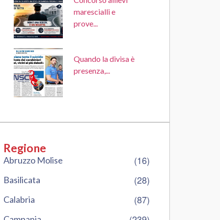
marescialli e
prove...
Quando la divisa è
presenza,...
Regione
(16)
Abruzzo Molise
(28)
Basilicata
(87)
Calabria
(239)
Campania