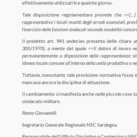
effettivamente utilizzati tra qualche giorno
.
Tale disposizione regolamentare prevede che
<<[…]
rappresentative i locali muniti degli arredi essenziali, previ
l’esercizio delle funzioni sindacali secondo modalità conco
Il predetto art. 941 undecies presenta delle chiare aff
300/1970), a mente del quale
<<Il datore di lavoro n
permanentemente a disposizione delle rappresentanze sinda
idoneo locale comune all’interno della unità produttiva o ne
Tuttavia, nonostante tale previsione normativa fosse e
mancava ancora la disciplina di attuazione.
Il cambiamento si manifesta anche nelle piccole cose tan
sindacato militare.
Remo Giovanelli
Segretario Generale Regionale NSC Sardegna
Responsabile dell’Ufficio Disciplina e Contenzioso NS