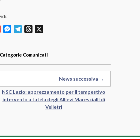
idi:
y
Gmail
Messenger
Telegram
Threads
X
Categorie
Comunicati
News successiva →
NSC Lazio: apprezzamento per il tempestivo
intervento a tutela degli Allievi Marescialli di
Velletri