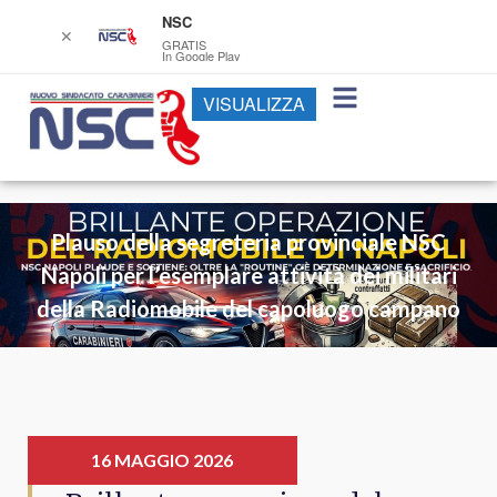
NSC
✕
GRATIS
In Google Play
VISUALIZZA
Plauso della segreteria provinciale NSC
Napoli per l’esemplare attività dei militari
della Radiomobile del capoluogo campano
16 MAGGIO 2026