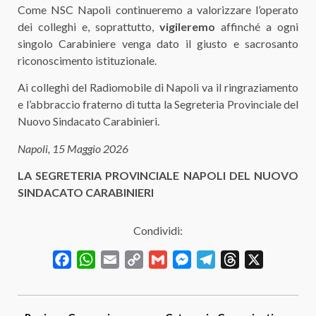
Come NSC Napoli continueremo a valorizzare l’operato
dei colleghi e, soprattutto,
vigileremo
affinché a ogni
singolo Carabiniere venga dato il giusto e sacrosanto
riconoscimento istituzionale.
​Ai colleghi del Radiomobile di Napoli va il ringraziamento
e l’abbraccio fraterno di tutta la Segreteria Provinciale del
Nuovo Sindacato Carabinieri.
Napoli, 15 Maggio 2026
LA SEGRETERIA PROVINCIALE
NAPOLI
DEL NUOVO
SINDACATO CARABINIERI
Condividi:
Facebook
WhatsApp
Email
Copy
Gmail
Messenger
Telegram
Threads
X
Link