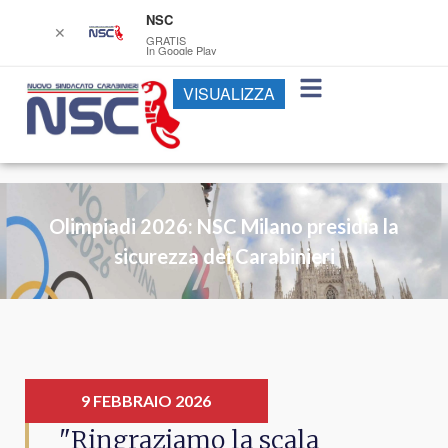
NSC
✕
GRATIS
In Google Play
VISUALIZZA
Olimpiadi 2026: NSC Milano presidia la
sicurezza dei Carabinieri
9 FEBBRAIO 2026
"Ringraziamo la scala