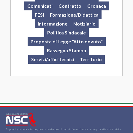
Comunicati
Contratto
Cronaca
FESI
Formazione/Didattica
Informazione
Notiziario
Politica Sindacale
Proposta di Legge "Atto dovuto"
Rassegna Stampa
Servizi/uffici tecnici
Territorio
Supporto, tutela e impegno costante per chi ogni giorno dedica la propria vita al servizio