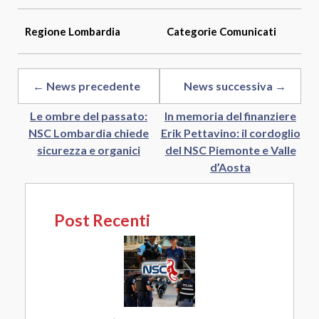
Regione
Lombardia
Categorie
Comunicati
← News precedente
News successiva →
Le ombre del passato:
In memoria del finanziere
NSC Lombardia chiede
Erik Pettavino: il cordoglio
sicurezza e organici
del NSC Piemonte e Valle
d’Aosta
Post Recenti