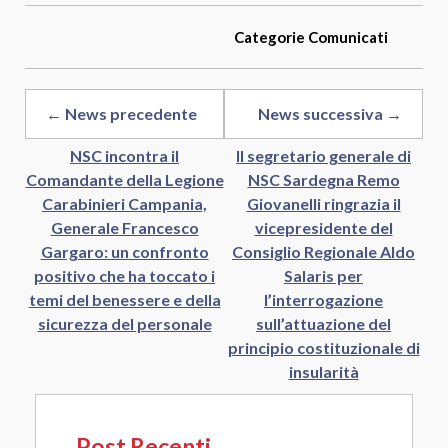
Categorie
Comunicati
← News precedente
News successiva →
NSC incontra il
Il segretario generale di
Comandante della Legione
NSC Sardegna Remo
Carabinieri Campania,
Giovanelli ringrazia il
Generale Francesco
vicepresidente del
Gargaro: un confronto
Consiglio Regionale Aldo
positivo che ha toccato i
Salaris per
temi del benessere e della
l’interrogazione
sicurezza del personale
sull’attuazione del
principio costituzionale di
insularità
Post Recenti