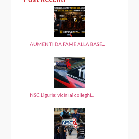
AUMENTI DA FAME ALLA BASE...
NSC Liguria: vicini ai colleghi...