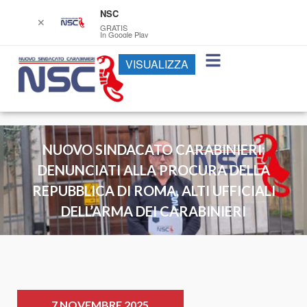
NSC
✕
GRATIS
In Google Play
VISUALIZZA
NUOVO SINDACATO CARABINIERI:
DENUNCIATI ALLA PROCURA DELLA
REPUBBLICA DI ROMA, ALTI UFFICIALI
DELL’ARMA DEI CARABINIERI
7 NOVEMBRE 2025