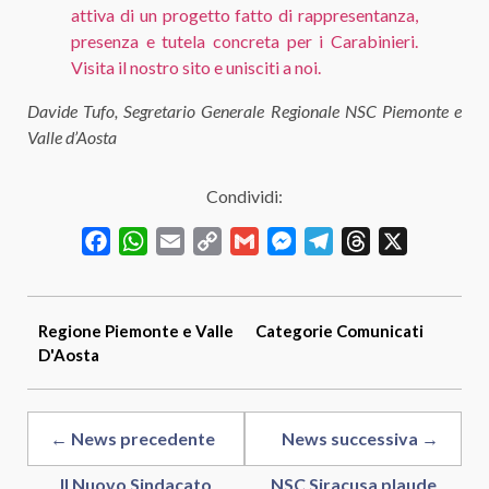
attiva di un progetto fatto di rappresentanza,
presenza e tutela concreta per i Carabinieri.
Visita il nostro sito e unisciti a noi.
Davide Tufo, Segretario Generale Regionale NSC Piemonte e
Valle d’Aosta
Condividi:
Facebook
WhatsApp
Email
Copy
Gmail
Messenger
Telegram
Threads
X
Link
Regione
Piemonte e Valle
Categorie
Comunicati
D'Aosta
← News precedente
News successiva →
Il Nuovo Sindacato
NSC Siracusa plaude