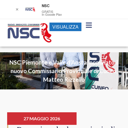
NSC
✕
GRATIS
In Google Play
VISUALIZZA
NSC Piemonte e Valle d’Aosta: nominato il
nuovo Commissario Provinciale di Cuneo,
Matteo Rizzello
27 MAGGIO 2026