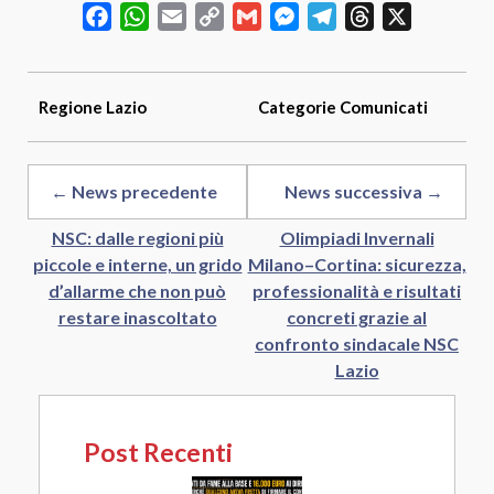
Facebook
WhatsApp
Email
Copy
Gmail
Messenger
Telegram
Threads
X
Link
Regione
Lazio
Categorie
Comunicati
← News precedente
News successiva →
NSC: dalle regioni più
Olimpiadi Invernali
piccole e interne, un grido
Milano–Cortina: sicurezza,
d’allarme che non può
professionalità e risultati
restare inascoltato
concreti grazie al
confronto sindacale NSC
Lazio
Post Recenti