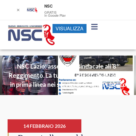
NSC
✕
GRATIS
In Google Play
VISUALIZZA
NSC Lazio: assemblea sindacale all’8°
Reggimento. La tutela e i diritti di chi opera
in prima linea nei servizi di Ordine Pubblico
14 FEBBRAIO 2026