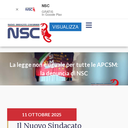
NSC
✕
GRATIS
In Google Play
VISUALIZZA
La legge non è uguale per tutte le APCSM:
la denuncia di NSC
11 OTTOBRE 2025
Il Nuovo Sindacato