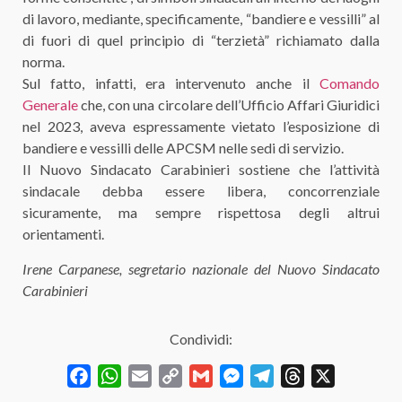
di lavoro, mediante, specificamente, “bandiere e vessilli” al
di fuori di quel principio di “terzietà” richiamato dalla
norma.
Sul fatto, infatti, era intervenuto anche il
Comando
Generale
che, con una circolare dell’Ufficio Affari Giuridici
nel 2023, aveva espressamente vietato l’esposizione di
bandiere e vessilli
delle APCSM nelle sedi di servizio.
Il Nuovo Sindacato Carabinieri sostiene che l’attività
sindacale debba essere libera, concorrenziale
sicuramente, ma sempre rispettosa degli altrui
orientamenti.
Irene Carpanese, segretario nazionale del Nuovo Sindacato
Carabinieri
Condividi:
Facebook
WhatsApp
Email
Copy
Gmail
Messenger
Telegram
Threads
X
Link