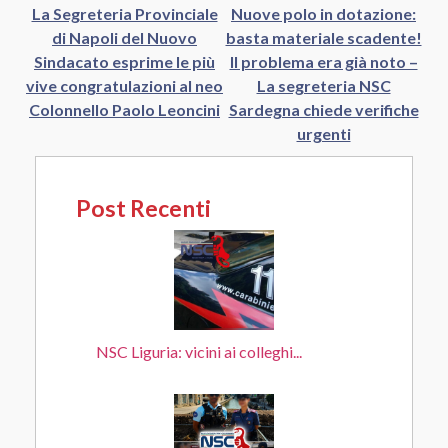
La Segreteria Provinciale
Nuove polo in dotazione:
di Napoli del Nuovo
basta materiale scadente!
Sindacato esprime le più
Il problema era già noto –
vive congratulazioni al neo
La segreteria NSC
Colonnello Paolo Leoncini
Sardegna chiede verifiche
urgenti
Post Recenti
NSC Liguria: vicini ai colleghi...