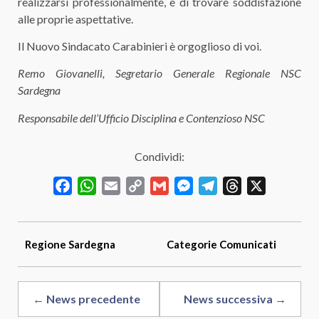
realizzarsi professionalmente, e di trovare soddisfazione
alle proprie aspettative.
Il Nuovo Sindacato Carabinieri è orgoglioso di voi.
Remo Giovanelli, Segretario Generale Regionale NSC
Sardegna
Responsabile dell’Ufficio Disciplina e Contenzioso NSC
Condividi:
Facebook
WhatsApp
Email
Copy
Gmail
Messenger
Telegram
Threads
X
Link
Regione
Sardegna
Categorie
Comunicati
← News precedente
News successiva →