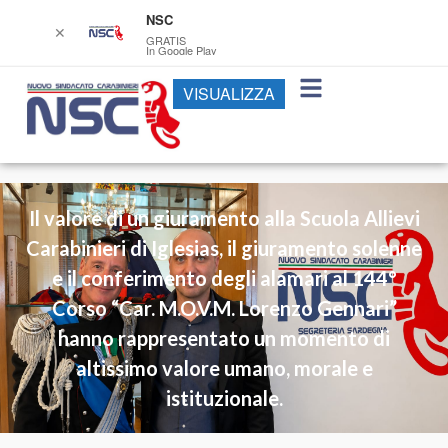
NSC
✕
GRATIS
In Google Play
VISUALIZZA
Il valore di un giuramento alla Scuola Allievi
Carabinieri di Iglesias, il giuramento solenne
e il conferimento degli alamari al 144°
Corso “Car. M.O.V.M. Lorenzo Gennari”
hanno rappresentato un momento di
altissimo valore umano, morale e
istituzionale.