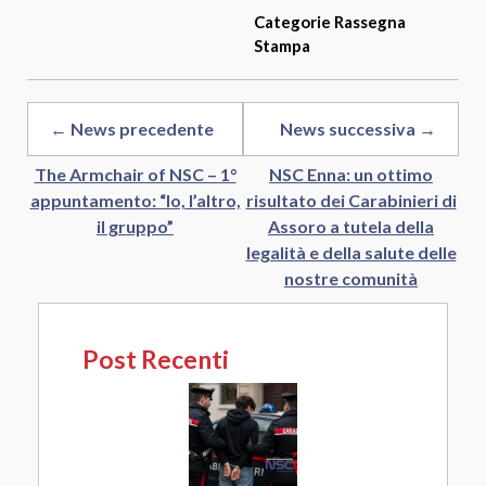
Categorie
Rassegna
Stampa
← News precedente
News successiva →
The Armchair of NSC – 1°
NSC Enna: un ottimo
appuntamento: “Io, l’altro,
risultato dei Carabinieri di
il gruppo”
Assoro a tutela della
legalità e della salute delle
nostre comunità
Post Recenti