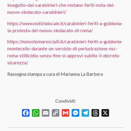
inseguito-dai-carabinieri-che-restano-feriti-nota-del-
nuovo-sindacato-carabinieri/
https://www.notizialocale.it/carabinieri-feriti-a-guidonia-
la-protesta-del-nuovo-sindacato-di-roma/
https://nonsolomarescialli.it/carabinieri-feriti-a-guidonia-
montecelio-durante-un-servizio-di-perlustrazione-nsc-
roma-stillicidio-senza-fine-si-approvi-subito-il-decreto-
sicurezza/
Rassegna stampa a cura di Marianna La Barbera
Condividi:
Facebook
WhatsApp
Email
Copy
Gmail
Messenger
Telegram
Threads
X
Link