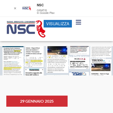
NSC
✕
GRATIS
In Google Play
VISUALIZZA
Carabinieri feriti a Guidonia: l’intervento di
NSC Roma | RASSEGNA STAMPA
29 GENNAIO 2025