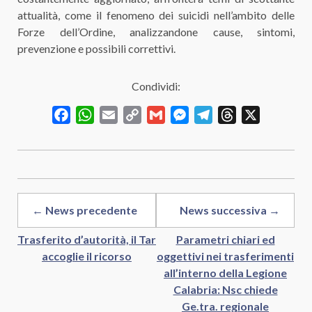
attualità, come il fenomeno dei suicidi nell’ambito delle
Forze dell’Ordine, analizzandone cause, sintomi,
prevenzione e possibili correttivi.
Condividi:
Facebook
WhatsApp
Email
Copy
Gmail
Messenger
Telegram
Threads
X
Link
← News precedente
News successiva →
Trasferito d’autorità, il Tar
Parametri chiari ed
accoglie il ricorso
oggettivi nei trasferimenti
all’interno della Legione
Calabria: Nsc chiede
Ge.tra. regionale