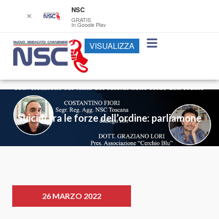
NSC
✕
GRATIS
In Google Play
VISUALIZZA
Suicidi tra le forze dell’ordine: parliamone
26 MARZO 2022