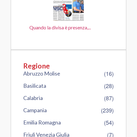
Quando la divisa è presenza,...
Regione
(16)
Abruzzo Molise
(28)
Basilicata
(87)
Calabria
(239)
Campania
(54)
Emilia Romagna
(7)
Friuli Venezia Giulia