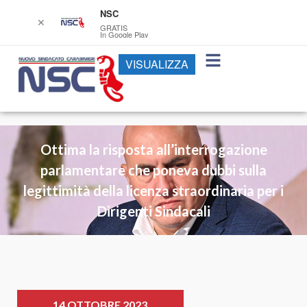
NSC
✕
GRATIS
In Google Play
VISUALIZZA
Ottima la risposta all’interrogazione
parlamentare che poneva dubbi sulla
legittimità della licenza straordinaria per i
Dirigenti Sindacali
14 OTTOBRE 2023