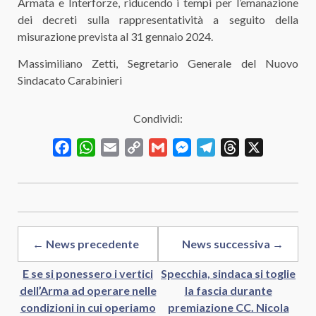
Armata e Interforze, riducendo i tempi per l’emanazione
dei decreti sulla rappresentatività a seguito della
misurazione prevista al 31 gennaio 2024.
Massimiliano Zetti, Segretario Generale del Nuovo
Sindacato Carabinieri
Condividi:
Facebook
WhatsApp
Email
Copy
Gmail
Messenger
Telegram
Threads
X
Link
← News precedente
News successiva →
E se si ponessero i vertici
Specchia, sindaca si toglie
dell’Arma ad operare nelle
la fascia durante
condizioni in cui operiamo
premiazione CC. Nicola